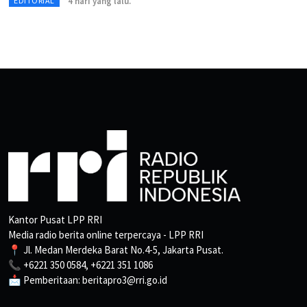
4 hari yang lalu.
EDITORIAL
Kantor Pusat LPP RRI
Media radio berita online terpercaya - LPP RRI
📍 Jl. Medan Merdeka Barat No.4-5, Jakarta Pusat.
📞 +6221 350 0584, +6221 351 1086
📩 Pemberitaan: beritapro3@rri.go.id