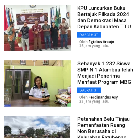
KPU Luncurkan Buku
Bertajuk Pilkada 2024
dan Demokrasi Masa
Depan Kabupaten TTU
DAERAH 3T
Oleh
Egidius Araujo
16 jam yang lalu.
Sebanyak 1.232 Siswa
SMP N 1 Atambua telah
Menjadi Penerima
Manfaat Program MBG
DAERAH 3T
Oleh
Ferdinandus Asy
23 jam yang lalu.
Petanahan Belu Tinjau
Pemanfaatan Ruang
Non Berusaha di
Kelurahan Fatubenao