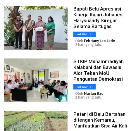
Bupati Belu Apresiasi
Kinerja Kajari Johanes
Harysuandy Siregar
Selama Bartugas
DAERAH 3T
Oleh
Febriany Leo Lede
2 hari yang lalu.
STKIP Muhammadiyah
Kalabahi dan Bawaslu
Alor Teken MoU
Penguatan Demokrasi
DAERAH 3T
Oleh
Maslan Bao
2 hari yang lalu.
Petani di Belu Bertahan
ditengah Kemarau,
Manfaatkan Sisa Air Kali