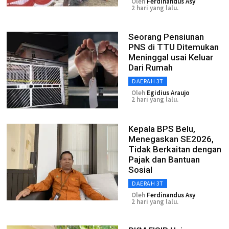
Oleh
Ferdinandus Asy
2 hari yang lalu.
Seorang Pensiunan
PNS di TTU Ditemukan
Meninggal usai Keluar
Dari Rumah
DAERAH 3T
Oleh
Egidius Araujo
2 hari yang lalu.
Kepala BPS Belu,
Menegaskan SE2026,
Tidak Berkaitan dengan
Pajak dan Bantuan
Sosial
DAERAH 3T
Oleh
Ferdinandus Asy
2 hari yang lalu.