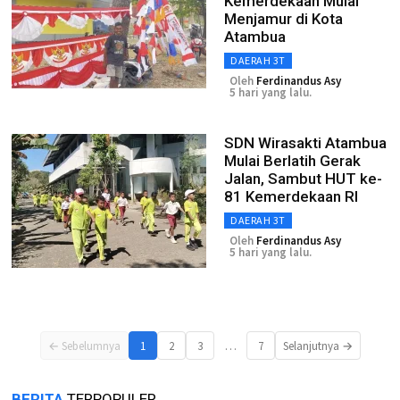
Kemerdekaan Mulai
Menjamur di Kota
Atambua
DAERAH 3T
Oleh
Ferdinandus Asy
5 hari yang lalu.
SDN Wirasakti Atambua
Mulai Berlatih Gerak
Jalan, Sambut HUT ke-
81 Kemerdekaan RI
DAERAH 3T
Oleh
Ferdinandus Asy
5 hari yang lalu.
…
← Sebelumnya
1
2
3
7
Selanjutnya →
BERITA
TERPOPULER