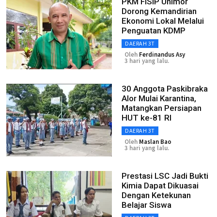
PKM FISIP Unimor
Dorong Kemandirian
Ekonomi Lokal Melalui
Penguatan KDMP
DAERAH 3T
Oleh
Ferdinandus Asy
3 hari yang lalu.
30 Anggota Paskibraka
Alor Mulai Karantina,
Matangkan Persiapan
HUT ke-81 RI
DAERAH 3T
Oleh
Maslan Bao
3 hari yang lalu.
Prestasi LSC Jadi Bukti
Kimia Dapat Dikuasai
Dengan Ketekunan
Belajar Siswa