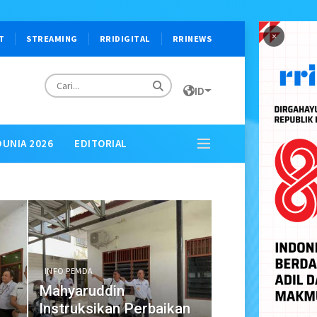
×
T
STREAMING
RRIDIGITAL
RRINEWS
ID
DUNIA 2026
EDITORIAL
INFO PEMDA
Mahyaruddin
Instruksikan Perbaikan