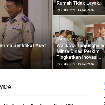
Rumah Tidak Layak
Huni
By Nisfu Fitri
13 Jan 2026
INFO PEMDA
erima Sertifikat Aset
Walikota Tanjungbalai
Minta Dinas Perkim
Tingkatkan Inovasi
Program
By Nisfu Fitri
13 Jan 2026
EMDA