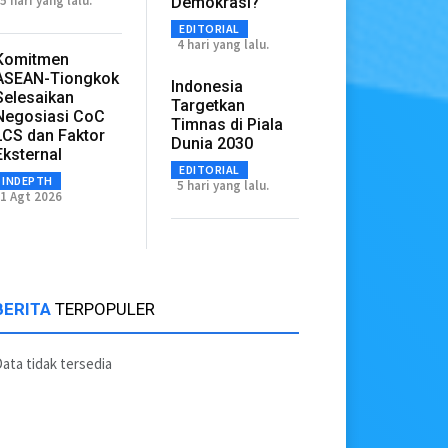
5 hari yang lalu.
Demokrasi?
EDITORIAL
4 hari yang lalu.
Komitmen
ASEAN-Tiongkok
Indonesia
Selesaikan
Targetkan
Negosiasi CoC
Timnas di Piala
LCS dan Faktor
Dunia 2030
Eksternal
EDITORIAL
INDEPTH
5 hari yang lalu.
1 Agt 2026
BERITA
TERPOPULER
ata tidak tersedia