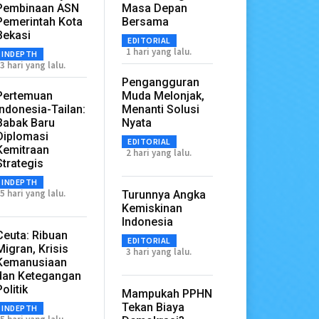
Pembinaan ASN
Masa Depan
Pemerintah Kota
Bersama
Bekasi
EDITORIAL
1 hari yang lalu.
INDEPTH
3 hari yang lalu.
Pengangguran
Pertemuan
Muda Melonjak,
Indonesia-Tailan:
Menanti Solusi
Babak Baru
Nyata
Diplomasi
EDITORIAL
Kemitraan
2 hari yang lalu.
Strategis
INDEPTH
5 hari yang lalu.
Turunnya Angka
Kemiskinan
Indonesia
Ceuta: Ribuan
EDITORIAL
Migran, Krisis
3 hari yang lalu.
Kemanusiaan
dan Ketegangan
Politik
Mampukah PPHN
Tekan Biaya
INDEPTH