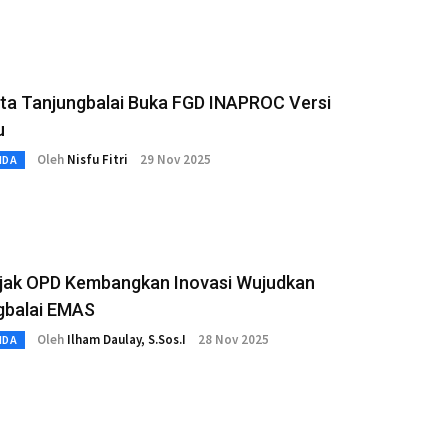
ota Tanjungbalai Buka FGD INAPROC Versi
u
Oleh
Nisfu Fitri
29 Nov 2025
MDA
Ajak OPD Kembangkan Inovasi Wujudkan
gbalai EMAS
Oleh
Ilham Daulay, S.Sos.I
28 Nov 2025
MDA