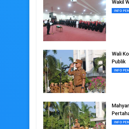
Wakil W
INFO PE
Wali Ko
Publik
INFO PE
Mahyar
Pertah
INFO PE