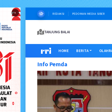
×
REDAKSI
PEDOMAN MEDIA SIBER
TANJUNG BALAI
HOME
BERITA
OLAHR
Info Pemda