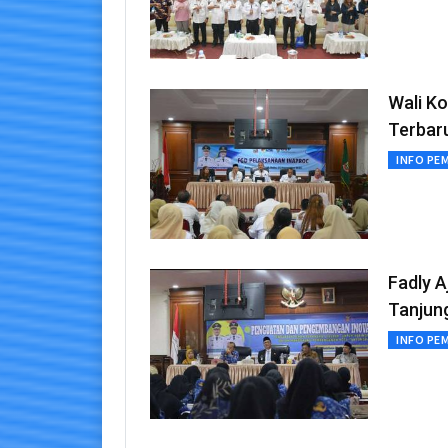
Wali K
Terbar
INFO PE
Fadly 
Tanjun
INFO PE