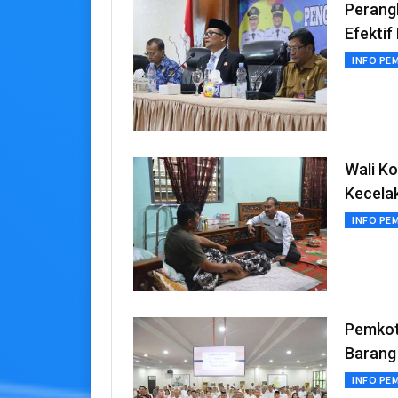
Perang
Efektif 
INFO PE
Wali K
Kecela
INFO PE
Pemkot
Barang
INFO PE