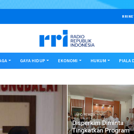
RRINE
AGA
GAYA HIDUP
EKONOMI
HUKUM
PIALA 
INFO PEMDA
Disperkim Diminta
Tingkatkan Program