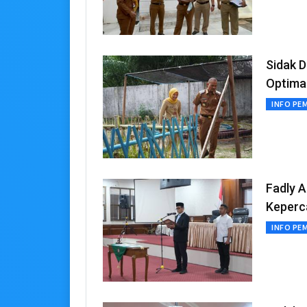
Sidak 
Optima
INFO PE
Fadly A
Keperc
INFO PE