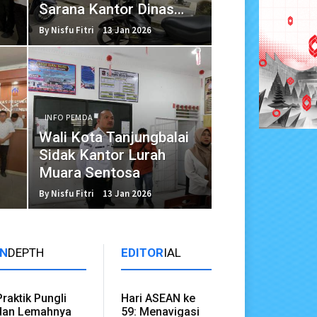
Sarana Kantor Dinas
Perkim
By Nisfu Fitri
13 Jan 2026
INFO PEMDA
Wali Kota Tanjungbalai
Sidak Kantor Lurah
Muara Sentosa
By Nisfu Fitri
13 Jan 2026
IN
DEPTH
EDITOR
IAL
Praktik Pungli
Hari ASEAN ke
dan Lemahnya
59: Menavigasi