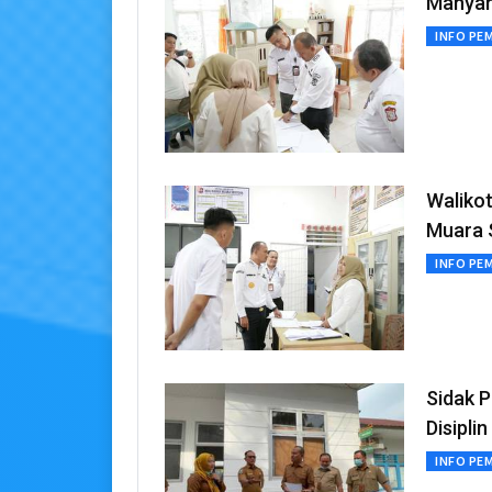
Mahyar
INFO PE
Waliko
Muara 
INFO PE
Sidak 
Disipli
INFO PE