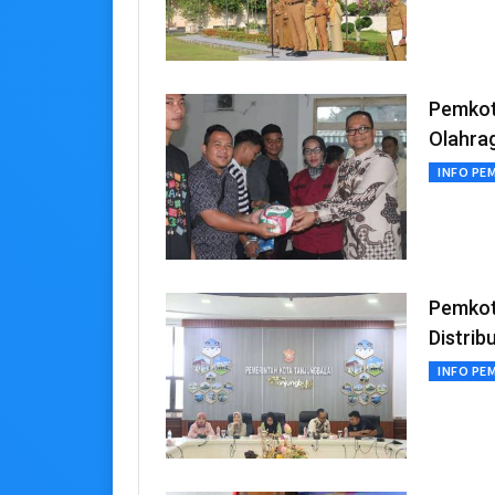
Pemkot
Olahra
INFO PE
Pemkot
Distrib
INFO PE