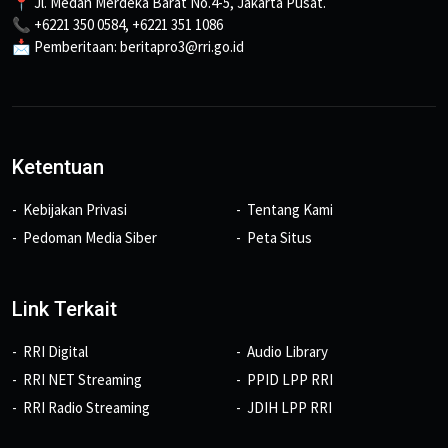
📍 Jl. Medan Merdeka Barat No.4-5, Jakarta Pusat.
📞 +6221 350 0584, +6221 351 1086
📩 Pemberitaan: beritapro3@rri.go.id
Ketentuan
Kebijakan Privasi
Tentang Kami
Pedoman Media Siber
Peta Situs
Link Terkait
RRI Digital
Audio Library
RRI NET Streaming
PPID LPP RRI
RRI Radio Streaming
JDIH LPP RRI