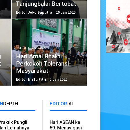
Tanjungbalai Bertobat
Editor
Joko Saputra
20 Jan 2025
SUDUT PANDANG
g
Hari Amal Bhakti
k
Perkokoh Toleransi
Masyarakat
Editor
Nisfu Fitri
5 Jan 2025
IN
DEPTH
EDITOR
IAL
Praktik Pungli
Hari ASEAN ke
dan Lemahnya
59: Menavigasi