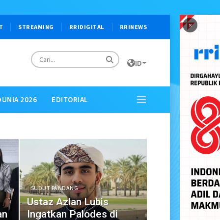
×
T
STREAMING
RRIDIGITAL
RRINEWS
ID
DUNIA 2026
EDITORIAL
SUDUT PANDANG
Ustaz Azlan Lubis
an
Ingatkan Palodes di