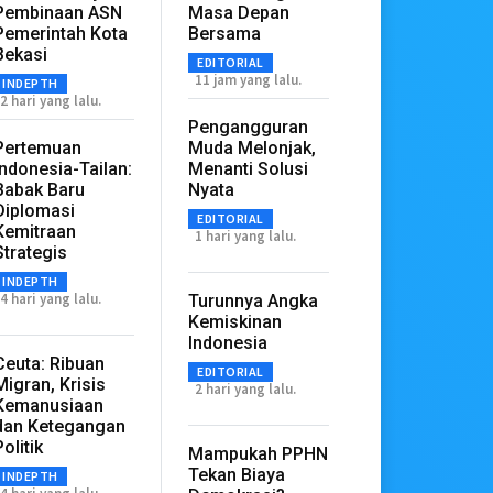
Pembinaan ASN
Masa Depan
Pemerintah Kota
Bersama
Bekasi
EDITORIAL
11 jam yang lalu.
INDEPTH
2 hari yang lalu.
Pengangguran
Pertemuan
Muda Melonjak,
Indonesia-Tailan:
Menanti Solusi
Babak Baru
Nyata
Diplomasi
EDITORIAL
Kemitraan
1 hari yang lalu.
Strategis
INDEPTH
4 hari yang lalu.
Turunnya Angka
Kemiskinan
Indonesia
Ceuta: Ribuan
EDITORIAL
Migran, Krisis
2 hari yang lalu.
Kemanusiaan
dan Ketegangan
Politik
Mampukah PPHN
Tekan Biaya
INDEPTH