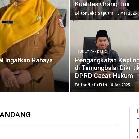
Kualitas Orang Tua
Editor
Joko Saputra
8 Mar 2025
SUDUT PANDANG
ai Ingatkan Bahaya
Pengangkatan Keplin
di Tanjungbalai Dikriti
DPRD Cacat Hukum
Editor
Nisfu Fitri
6 Jan 2025
PANDANG