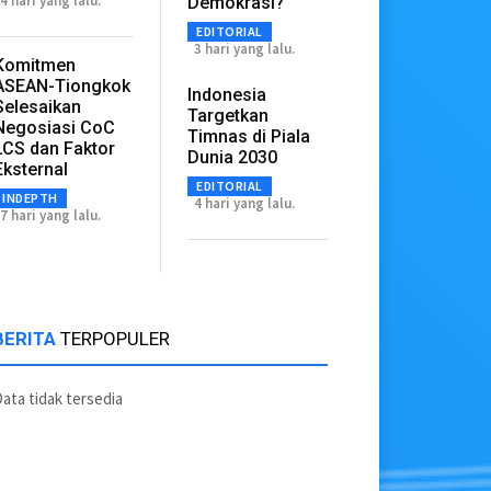
4 hari yang lalu.
Demokrasi?
EDITORIAL
3 hari yang lalu.
Komitmen
ASEAN-Tiongkok
Indonesia
Selesaikan
Targetkan
Negosiasi CoC
Timnas di Piala
LCS dan Faktor
Dunia 2030
Eksternal
EDITORIAL
INDEPTH
4 hari yang lalu.
7 hari yang lalu.
BERITA
TERPOPULER
ata tidak tersedia