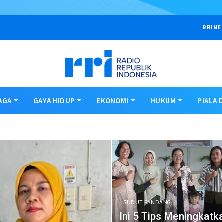
RRINE
AGA
GAYA HIDUP
EKONOMI
HUKUM
PIALA 
SUDUT PANDANG
Ini 5 Tips Meningkatk