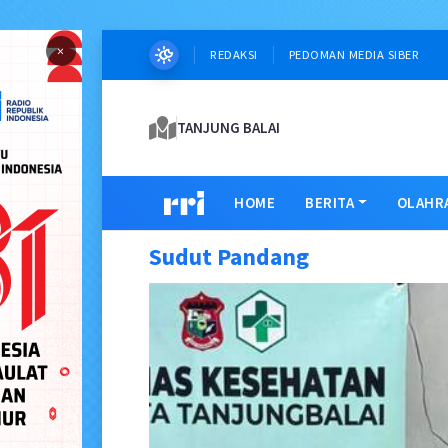
×
REDAKSI
PEDOMAN MEDIA SIBER
TANJUNG BALAI
HOME
BERITA
OLAHR
Sudut Pandang