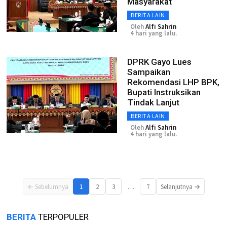
Masyarakat
BERITA LAIN
Oleh
Alfi Sahrin
4 hari yang lalu.
DPRK Gayo Lues
Sampaikan
Rekomendasi LHP BPK,
Bupati Instruksikan
Tindak Lanjut
BERITA LAIN
Oleh
Alfi Sahrin
4 hari yang lalu.
…
← Sebelumnya
1
2
3
7
Selanjutnya →
BERITA
TERPOPULER