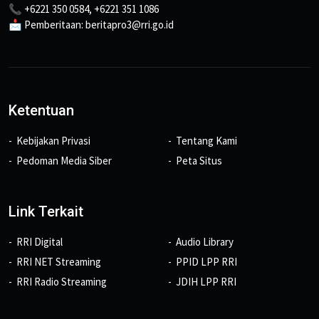
📞 +6221 350 0584, +6221 351 1086
📩 Pemberitaan: beritapro3@rri.go.id
Ketentuan
Kebijakan Privasi
Tentang Kami
Pedoman Media Siber
Peta Situs
Link Terkait
RRI Digital
Audio Library
RRI NET Streaming
PPID LPP RRI
RRI Radio Streaming
JDIH LPP RRI