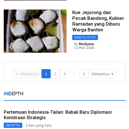
Kue Jejorong dan
Pecak Bandeng, Kuliner
Ramadan yang Diburu
Warga Banten
BERITA FOTO
By
Madyana
11 Mar 2026
…
← Sebelumnya
1
2
3
5
Selanjutnya →
IN
DEPTH
Pertemuan Indonesia-Tailan: Babak Baru Diplomasi
Kemitraan Strategis
2 hari yang lalu.
INDEPTH