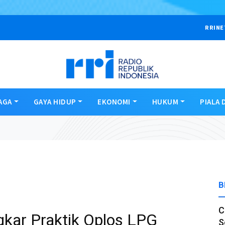
RRINE
AGA
GAYA HIDUP
EKONOMI
HUKUM
PIALA 
B
C
gkar Praktik Oplos LPG
S