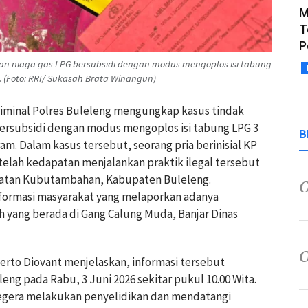
M
T
P
an niaga gas LPG bersubsidi dengan modus mengoplos isi tabung
 (Foto: RRI/ Sukasah Brata Winangun)
Kriminal Polres Buleleng mengungkap kasus tindak
ersubsidi dengan modus mengoplos isi tabung LPG 3
B
am. Dalam kasus tersebut, seorang pria berinisial KP
etelah kedapatan menjalankan praktik ilegal tersebut
atan Kubutambahan, Kabupaten Buleleng.
nformasi masyarakat yang melaporkan adanya
h yang berada di Gang Calung Muda, Banjar Dinas
erto Diovant menjelaskan, informasi tersebut
leng pada Rabu, 3 Juni 2026 sekitar pukul 10.00 Wita.
segera melakukan penyelidikan dan mendatangi