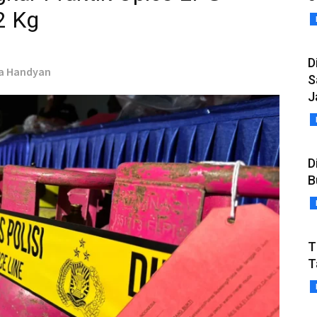
2 Kg
D
ra Handyan
S
J
D
B
T
T