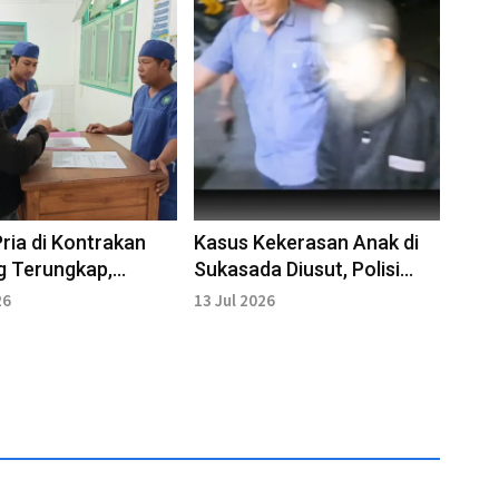
ria di Kontrakan
Kasus Kekerasan Anak di
g Terungkap,
Sukasada Diusut, Polisi
 Masih Dicari
Temukan Fakta Baru
26
13 Jul 2026