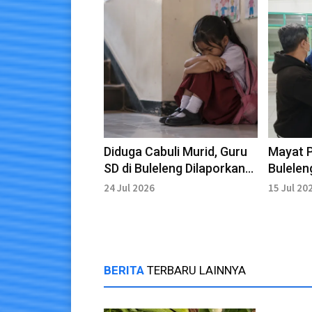
Diduga Cabuli Murid, Guru
Mayat P
SD di Buleleng Dilaporkan
Bulelen
Polisi
Penyewa
24 Jul 2026
15 Jul 20
Polisi
BERITA
TERBARU LAINNYA