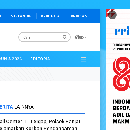
×
T
STREAMING
RRIDIGITAL
RRINEWS
ID
DUNIA 2026
EDITORIAL
ERITA
LAINNYA
all Center 110 Sigap, Polsek Banjar
elamatkan Korban Pengancaman