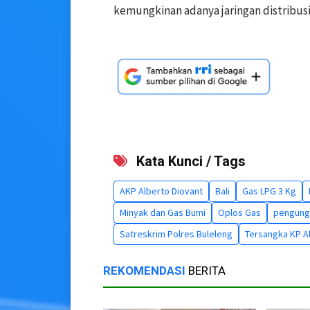
kemungkinan adanya jaringan distribusi 
Kata Kunci / Tags
AKP Alberto Diovant
Bali
Gas LPG 3 Kg
Minyak dan Gas Bumi
Oplos Gas
pengung
Satreskrim Polres Buleleng
Tersangka KP Al
REKOMENDASI
BERITA