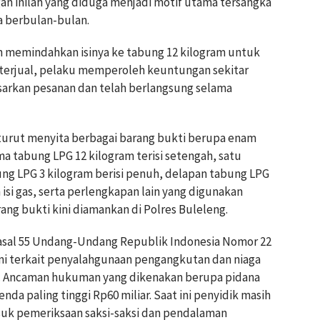
gan inilah yang diduga menjadi motif utama tersangka
 berbulan-bulan.
 memindahkan isinya ke tabung 12 kilogram untuk
g terjual, pelaku memperoleh keuntungan sekitar
asarkan pesanan dan telah berlangsung selama
turut menyita berbagai barang bukti berupa enam
ma tabung LPG 12 kilogram terisi setengah, satu
ung LPG 3 kilogram berisi penuh, delapan tabung LPG
isi gas, serta perlengkapan lain yang digunakan
ng bukti kini diamankan di Polres Buleleng.
Pasal 55 Undang-Undang Republik Indonesia Nomor 22
mi terkait penyalahgunaan pengangkutan dan niaga
h. Ancaman hukuman yang dikenakan berupa pidana
nda paling tinggi Rp60 miliar. Saat ini penyidik masih
suk pemeriksaan saksi-saksi dan pendalaman