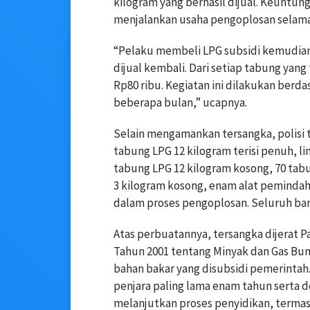
kilogram yang berhasil dijual. Keuntun
menjalankan usaha pengoplosan selama
“Pelaku membeli LPG subsidi kemudian
dijual kembali. Dari setiap tabung yan
Rp80 ribu. Kegiatan ini dilakukan berd
beberapa bulan,” ucapnya.
Selain mengamankan tersangka, polisi 
tabung LPG 12 kilogram terisi penuh, li
tabung LPG 12 kilogram kosong, 70 tab
3 kilogram kosong, enam alat pemindah 
dalam proses pengoplosan. Seluruh bara
Atas perbuatannya, tersangka dijerat 
Tahun 2001 tentang Minyak dan Gas Bu
bahan bakar yang disubsidi pemerinta
penjara paling lama enam tahun serta de
melanjutkan proses penyidikan, terma