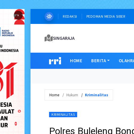
×
REDAKSI
PEDOMAN MEDIA SIBER
SINGARAJA
HOME
BERITA
OLAHR
Home
Hukum
Kriminalitas
KRIMINALITAS
Polres Buleleng Bon