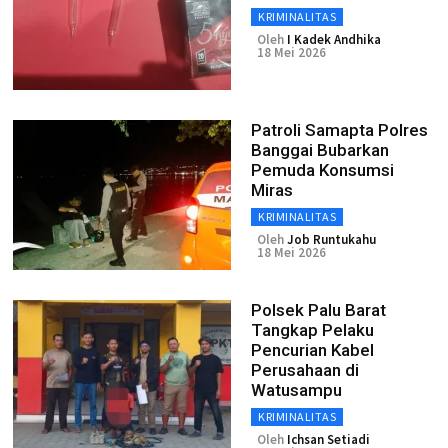
KRIMINALITAS
Oleh
I Kadek Andhika
18 Mei 2026
Patroli Samapta Polres
Banggai Bubarkan
Pemuda Konsumsi
Miras
KRIMINALITAS
Oleh
Job Runtukahu
18 Mei 2026
Polsek Palu Barat
Tangkap Pelaku
Pencurian Kabel
Perusahaan di
Watusampu
KRIMINALITAS
Oleh
Ichsan Setiadi