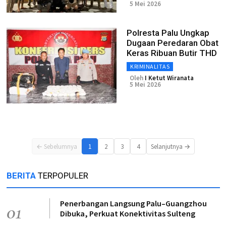
5 Mei 2026
Polresta Palu Ungkap
Dugaan Peredaran Obat
Keras Ribuan Butir THD
KRIMINALITAS
Oleh
I Ketut Wiranata
5 Mei 2026
← Sebelumnya
1
2
3
4
Selanjutnya →
BERITA
TERPOPULER
Penerbangan Langsung Palu–Guangzhou
01
Dibuka, Perkuat Konektivitas Sulteng