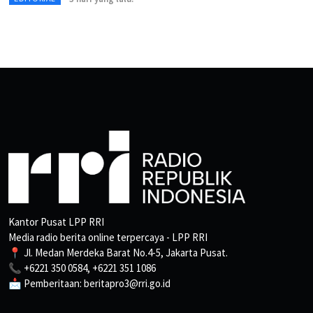
Kantor Pusat LPP RRI
Media radio berita online terpercaya - LPP RRI
📍 Jl. Medan Merdeka Barat No.4-5, Jakarta Pusat.
📞 +6221 350 0584, +6221 351 1086
📩 Pemberitaan: beritapro3@rri.go.id