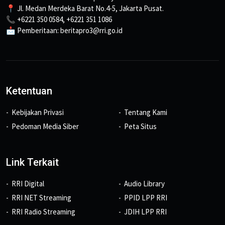
📍 Jl. Medan Merdeka Barat No.4-5, Jakarta Pusat.
📞 +6221 350 0584, +6221 351 1086
📩 Pemberitaan: beritapro3@rri.go.id
Ketentuan
Kebijakan Privasi
Tentang Kami
Pedoman Media Siber
Peta Situs
Link Terkait
RRI Digital
Audio Library
RRI NET Streaming
PPID LPP RRI
RRI Radio Streaming
JDIH LPP RRI