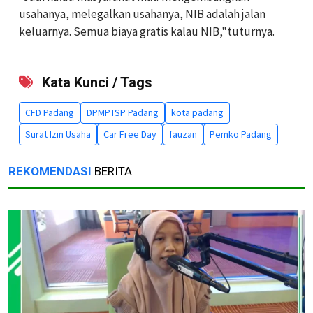
usahanya, melegalkan usahanya, NIB adalah jalan
keluarnya. Semua biaya gratis kalau NIB,"tuturnya.
Kata Kunci / Tags
CFD Padang
DPMPTSP Padang
kota padang
Surat Izin Usaha
Car Free Day
fauzan
Pemko Padang
REKOMENDASI
BERITA