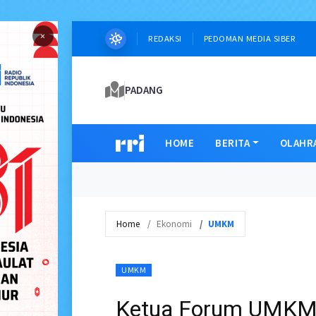
×
REDAKSI
PEDOMAN MEDIA SIBER
PADANG
HOME
BERITA
OLAHR
Home
Ekonomi
UMKM
UMKM
Ketua Forum UMKM 