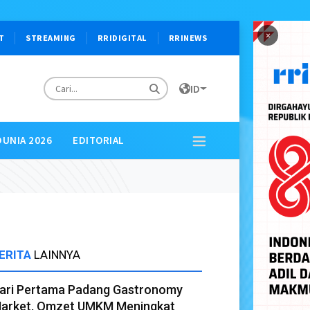
×
T
STREAMING
RRIDIGITAL
RRINEWS
ID
DUNIA 2026
EDITORIAL
ERITA
LAINNYA
ari Pertama Padang Gastronomy
arket, Omzet UMKM Meningkat