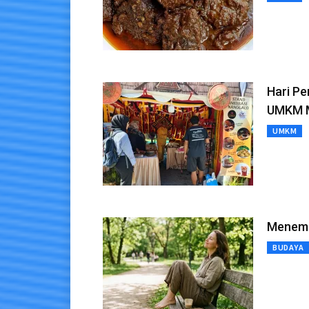
Hari P
UMKM M
UMKM
Menemu
BUDAYA