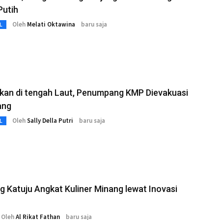
Putih
Oleh
Melati Oktawina
baru saja
L
kan di tengah Laut, Penumpang KMP Dievakuasi
ang
Oleh
Sally Della Putri
baru saja
L
 Katuju Angkat Kuliner Minang lewat Inovasi
Oleh
Al Rikat Fathan
baru saja