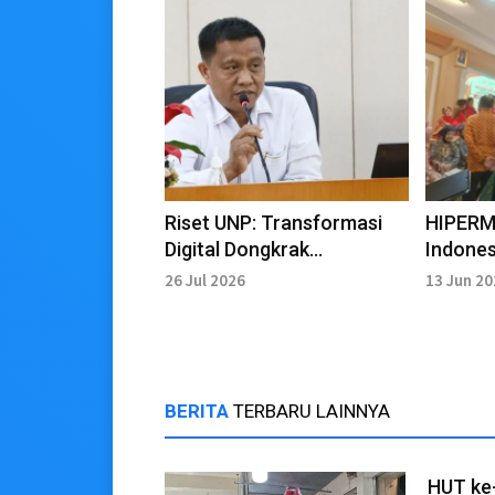
Riset UNP: Transformasi
HIPERM
Digital Dongkrak
Indones
Pendapatan UMKM 20
Rendan
26 Jul 2026
13 Jun 2
Persen
BERITA
TERBARU LAINNYA
HUT ke