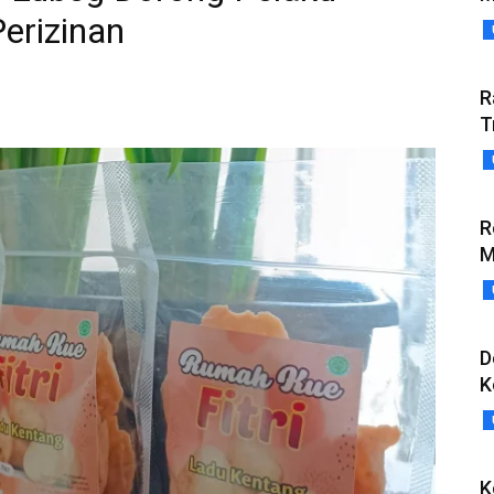
erizinan
R
T
R
M
D
K
K