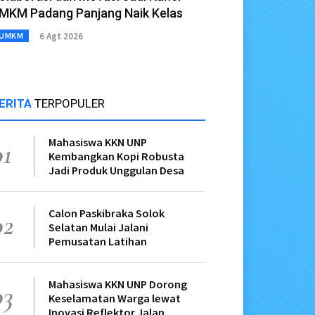
MKM Padang Panjang Naik Kelas
6 Agt 2026
UMKM
ERITA
TERPOPULER
Mahasiswa KKN UNP
01
Kembangkan Kopi Robusta
Jadi Produk Unggulan Desa
Calon Paskibraka Solok
02
Selatan Mulai Jalani
Pemusatan Latihan
Mahasiswa KKN UNP Dorong
03
Keselamatan Warga lewat
Inovasi Reflektor Jalan