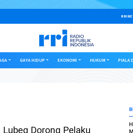
RRINE
AGA
GAYA HIDUP
EKONOMI
HUKUM
PIALA 
B
H
Lubeg Dorong Pelaku
M