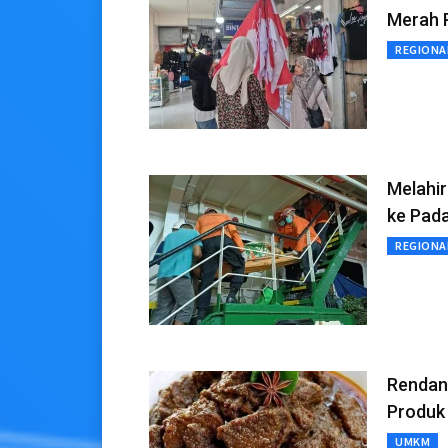
Merah 
REGIONA
Melahir
ke Pad
REGIONA
Rendang
Produk
UMKM