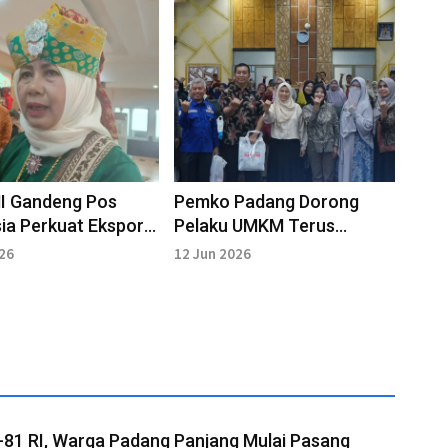
I Gandeng Pos
Pemko Padang Dorong
ia Perkuat Ekspor
Pelaku UMKM Terus
g Sumbar
Beradaptasi dengan
026
12 Jun 2026
Perkembangan Teknologi
-81 RI, Warga Padang Panjang Mulai Pasang