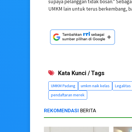
supaya pelanggan tidak bosan.” Sebag
UMKM lain untuk terus berkembang, baik
Kata Kunci / Tags
UMKM Padang
umkm naik kelas
Legalitas
pendaftaran merek
REKOMENDASI
BERITA