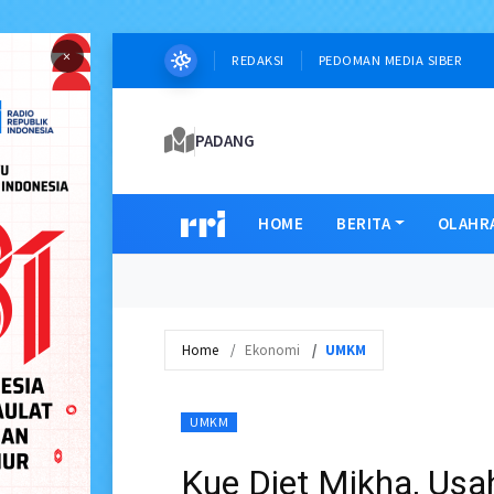
×
REDAKSI
PEDOMAN MEDIA SIBER
PADANG
HOME
BERITA
OLAHR
Home
Ekonomi
UMKM
UMKM
Kue Diet Mikha, Usah