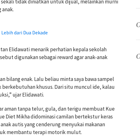
 sekali tidak diniatkan untuk dijual, melainkan murni
 anak.
 Lebih dari Dua Dekade
atan Elidawati menarik perhatian kepala sekolah
rsebut digunakan sebagai reward agar anak-anak
n bilang enak. Lalu beliau minta saya bawa sampel
k berkebutuhan khusus. Dari situ muncul ide, kalau
si,” ujar Elidawati.
ar aman tanpa telur, gula, dan terigu membuat Kue
ue Diet Mikha didominasi camilan bertekstur keras
k anak autis yang cenderung menyukai makanan
ntuk membantu terapi motorik mulut.