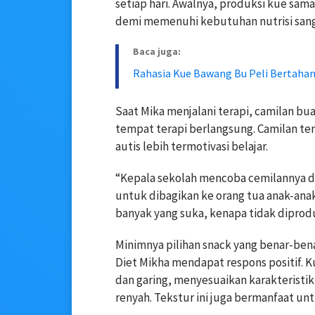
setiap hari. Awalnya, produksi kue sama
demi memenuhi kebutuhan nutrisi sang
Baca juga:
Rahasia Kue Bawang Bu Peli Bertahan
Saat Mika menjalani terapi, camilan bu
tempat terapi berlangsung. Camilan te
autis lebih termotivasi belajar.
“Kepala sekolah mencoba cemilannya da
untuk dibagikan ke orang tua anak-ana
banyak yang suka, kenapa tidak diproduk
Minimnya pilihan snack yang benar-ben
Diet Mikha mendapat respons positif. K
dan garing, menyesuaikan karakteristi
renyah. Tekstur ini juga bermanfaat u