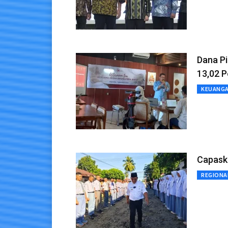
Dana P
13,02 P
KEUANG
Capaska
REGIONA