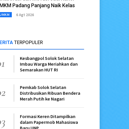
MKM Padang Panjang Naik Kelas
6 Agt 2026
UMKM
ERITA
TERPOPULER
Kesbangpol Solok Selatan
01
Imbau Warga Meriahkan dan
Semarakan HUT RI
Pemkab Solok Selatan
02
Distribusikan Ribuan Bendera
Merah Putih ke Nagari
Formasi Keren Ditampilkan
03
dalam Papermob Mahasiswa
Baru UNP