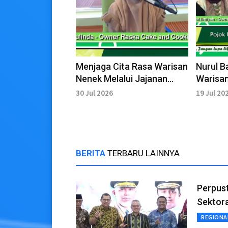
Menjaga Cita Rasa Warisan
Nurul B
Nenek Melalui Jajanan
Warisan
Tradisional Minangkabau
Sukses
30 Jul 2026
19 Jul 20
Digital
BERITA
TERBARU LAINNYA
Perpus
Sektora
REGIONA