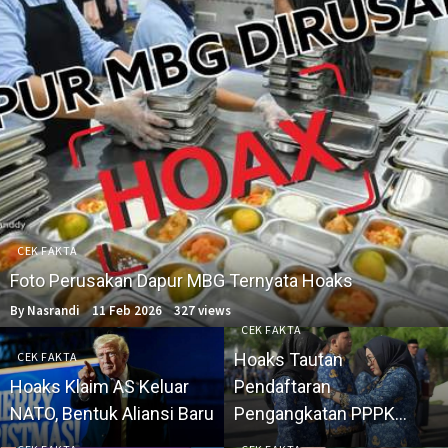
CEK FAKTA
Foto Perusakan Dapur MBG Ternyata Hoaks
By Nasrandi
11 Feb 2026
327 views
CEK FAKTA
CEK FAKTA
Hoaks Tautan
Hoaks Klaim AS Keluar
Pendaftaran
NATO, Bentuk Aliansi Baru
Pengangkatan PPPK
Penuh Waktu 2026