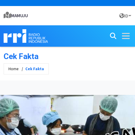
MAMUJU
ID
Cek Fakta
Home
Cek Fakta