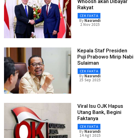
Whoosh akan Dibayar
Rakyat
CEK FAKTA
By
Nasrandi
2 Nov 2025
Kepala Staf Presiden
Puji Prabowo Mirip Nabi
Sulaiman
CEK FAKTA
By
Nasrandi
25 Sep 2025
Viral Isu OJK Hapus
Utang Bank, Begini
Faktanya
CEK FAKTA
By
Nasrandi
14 Agt 2025