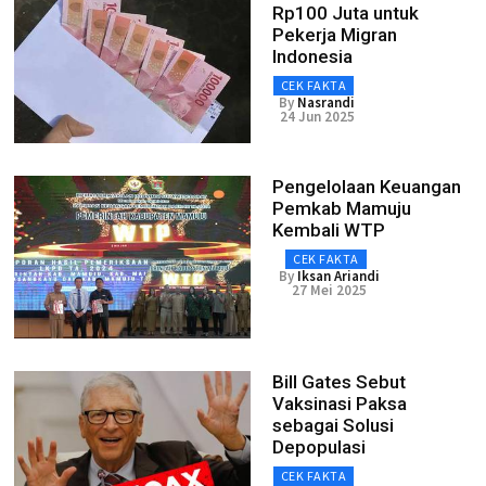
Rp100 Juta untuk
Pekerja Migran
Indonesia
CEK FAKTA
By
Nasrandi
24 Jun 2025
Pengelolaan Keuangan
Pemkab Mamuju
Kembali WTP
CEK FAKTA
By
Iksan Ariandi
27 Mei 2025
Bill Gates Sebut
Vaksinasi Paksa
sebagai Solusi
Depopulasi
CEK FAKTA