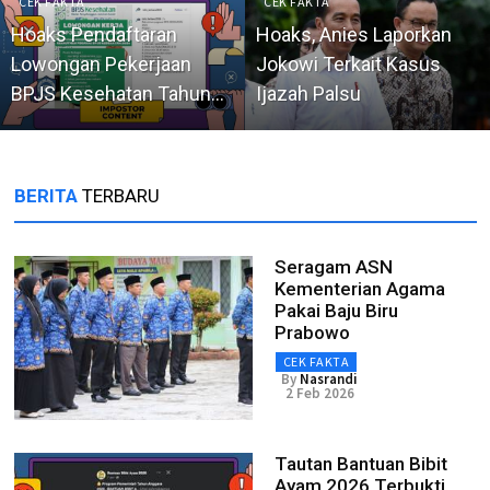
CEK FAKTA
CEK FAKTA
Hoaks Pendaftaran
Hoaks, Anies Laporkan
Lowongan Pekerjaan
Jokowi Terkait Kasus
BPJS Kesehatan Tahun
Ijazah Palsu
2026
BERITA
TERBARU
Seragam ASN
Kementerian Agama
Pakai Baju Biru
Prabowo
CEK FAKTA
By
Nasrandi
2 Feb 2026
Tautan Bantuan Bibit
Ayam 2026 Terbukti