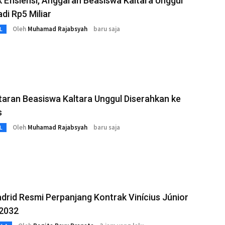
Efisiensi, Anggaran Beasiswa Kaltara Unggul
adi Rp5 Miliar
Oleh
Muhamad Rajabsyah
baru saja
L
aran Beasiswa Kaltara Unggul Diserahkan ke
s
Oleh
Muhamad Rajabsyah
baru saja
L
drid Resmi Perpanjang Kontrak Vinícius Júnior
 2032