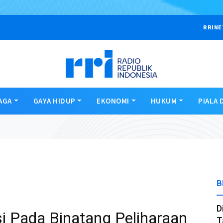
RRINE
AGA
GAYA HIDUP
EKONOMI
HUKUM
PIALA 
B
D
si Pada Binatang Peliharaan
T