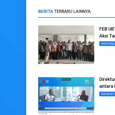
BERITA
TERBARU LAINNYA
FEB UB
Aksi T
REGIONA
Direktu
antara
KESEHAT