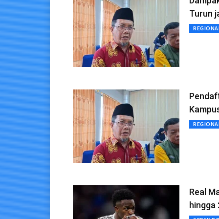
Dampak 
Turun j
REGIONA
Pendaft
Kampu
REGIONA
Real Ma
hingga