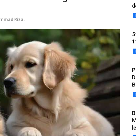
d
ammad Rizal
S
1
P
D
B
B
M
l