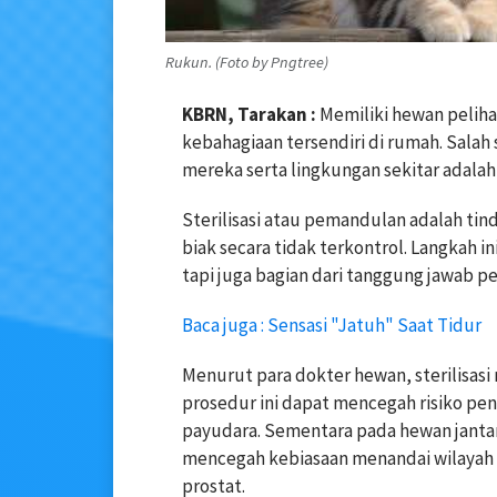
Rukun. (Foto by Pngtree)
KBRN, Tarakan :
Memiliki hewan pelih
kebahagiaan tersendiri di rumah. Salah
mereka serta lingkungan sekitar adalah
Sterilisasi atau pemandulan adalah t
biak secara tidak terkontrol. Langkah 
tapi juga bagian dari tanggung jawab p
Baca juga : Sensasi "Jatuh" Saat Tidur
Menurut para dokter hewan, sterilisasi
prosedur ini dapat mencegah risiko pen
payudara. Sementara pada hewan jantan,
mencegah kebiasaan menandai wilayah d
prostat.