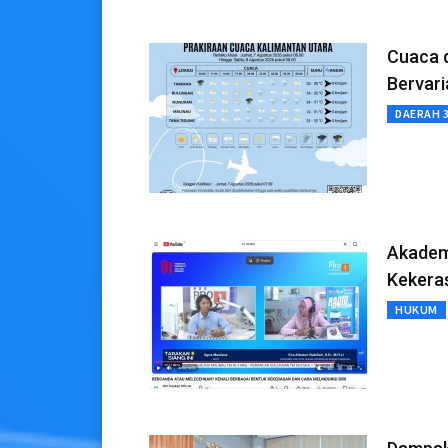
Cuaca d
Bervari
DAERAH 
Akadem
Kekera
HUKUM