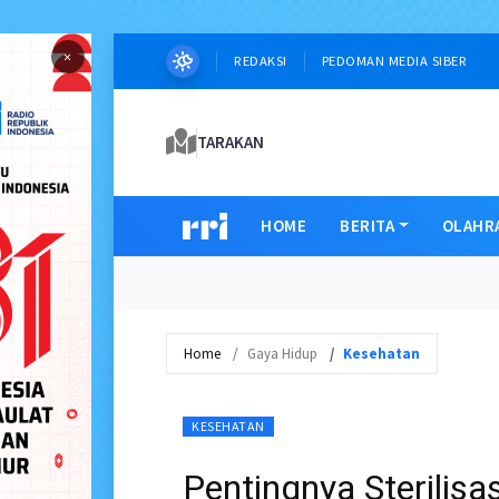
×
REDAKSI
PEDOMAN MEDIA SIBER
TARAKAN
HOME
BERITA
OLAHR
Home
Gaya Hidup
Kesehatan
KESEHATAN
Pentingnya Sterilisa