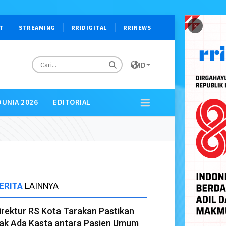
×
T
STREAMING
RRIDIGITAL
RRINEWS
ID
DUNIA 2026
EDITORIAL
ERITA
LAINNYA
irektur RS Kota Tarakan Pastikan
ak Ada Kasta antara Pasien Umum