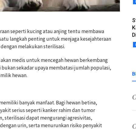
S
K
araan seperti kucing atau anjing tentu membawa
D
 satu langkah penting untuk menjaga kesejahteraan
 dengan melakukan sterilisasi.
indakan medis untuk mencegah hewan berkembang
ini bukan sekadar upaya membatasi jumlah populasi,
B
emilik hewan.
 memiliki banyak manfaat. Bagi hewan betina,
yakit serius seperti kanker rahim dan tumor
 sterilisasi dapat mengurangi agresivitas,
engan urin, serta menurunkan risiko penyakit