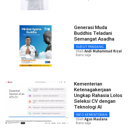
Generasi Muda
Buddhis Teladani
Semangat Asadha
SUDUT PANDANG
Oleh
Andi Muhammad Rizal
baru saja
Kementerian
Ketenagakerjaan
Ungkap Rahasia Lolos
Seleksi CV dengan
Teknologi AI
INFO KEMENTERIAN
Oleh
Agus Maulana
baru saja