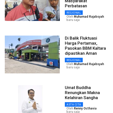
Masyarakat
Perbatasan
REGIONAL
Oleh
Muhamad Rajabsyah
baru saja
Di Balik Fluktuasi
Harga Pertamax,
Pasokan BBM Kaltara
dipastikan Aman
REGIONAL
Oleh
Muhamad Rajabsyah
baru saja
Umat Buddha
Renungkan Makna
Kelahiran Sangha
ASTA CITA
Oleh
Renny Octhavia
baru saja