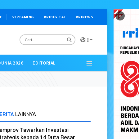
×
T
STREAMING
RRIDIGITAL
RRINEWS
ID
DUNIA 2026
EDITORIAL
ERITA
LAINNYA
emprov Tawarkan Investasi
trategis kepada 14 Duta Besar