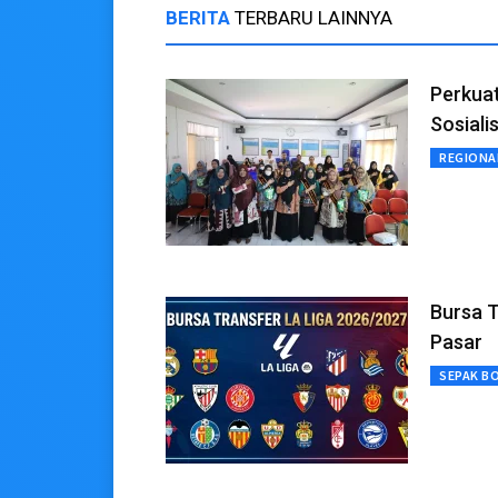
BERITA
TERBARU LAINNYA
Perkuat
Sosiali
REGIONA
Bursa T
Pasar
SEPAK B