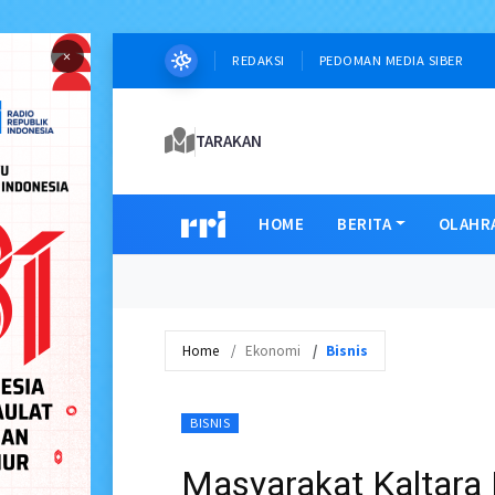
×
REDAKSI
PEDOMAN MEDIA SIBER
TARAKAN
HOME
BERITA
OLAHR
Home
Ekonomi
Bisnis
BISNIS
Masyarakat Kaltara M