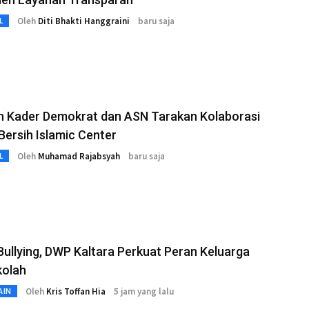
Oleh
Diti Bhakti Hanggraini
baru saja
L
n Kader Demokrat dan ASN Tarakan Kolaborasi
Bersih Islamic Center
Oleh
Muhamad Rajabsyah
baru saja
L
ullying, DWP Kaltara Perkuat Peran Keluarga
kolah
Oleh
Kris Toffan Hia
5 jam yang lalu
AIN