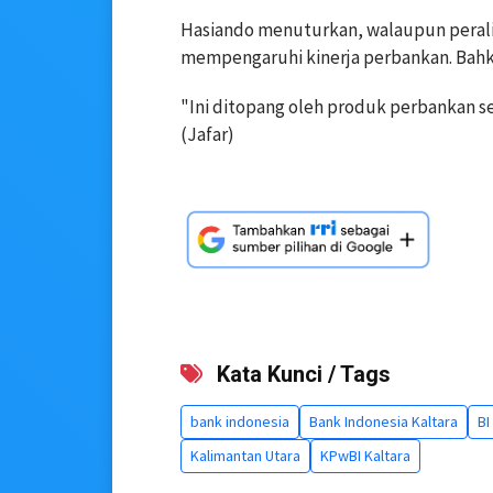
Hasiando menuturkan, walaupun peraliha
mempengaruhi kinerja perbankan. Bahka
"Ini ditopang oleh produk perbankan se
(Jafar)
Kata Kunci / Tags
bank indonesia
Bank Indonesia Kaltara
BI
Kalimantan Utara
KPwBI Kaltara