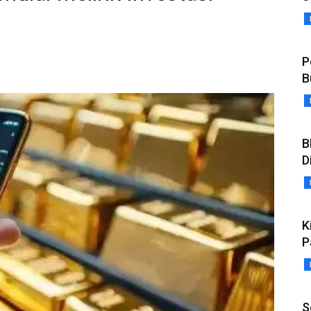
P
B
B
D
K
P
S