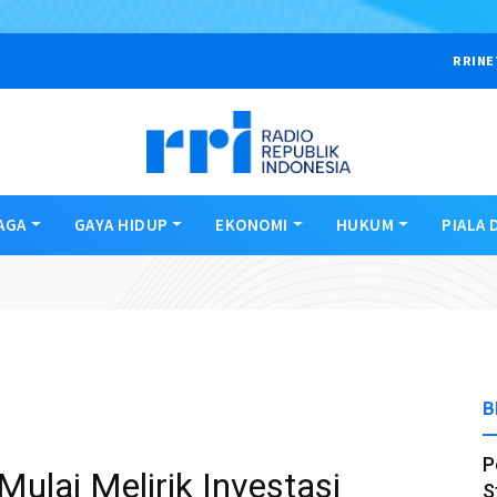
RRINE
AGA
GAYA HIDUP
EKONOMI
HUKUM
PIALA 
B
P
ulai Melirik Investasi
S