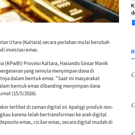
K
d
ntan Utara (Kaltara) secara perlahan mulai berubah
i investasi emas.
B
a (KPwBI) Provinsi Kaltara, Hasiando Ginsar Manik
 pergeseran yang semula menyimpan dana di
tnya dalam bentuk emas. "Saat ini masyarakat
alam bentuk emas dibanding menyimpan dana
umat (15/5/2026).
in terlihat di zaman digital ini. Apalqgi produk non-
ngkau karena telah bertransformasi ke arah digital.
posito emas, cicilan emas, secara digital mudah di