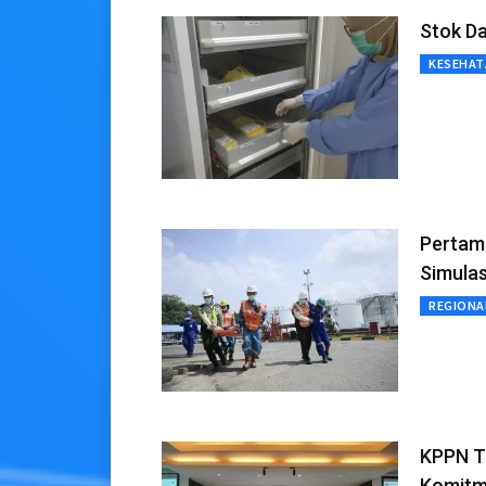
Stok D
KESEHAT
Pertami
Simulas
REGIONA
KPPN Ta
Komitm