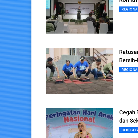
REGIONA
Ratusa
Bersih-
REGIONA
Cegah B
dan Se
BERITA L