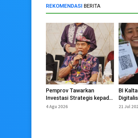
REKOMENDASI
BERITA
Pemprov Tawarkan
BI Kalta
Investasi Strategis kepada
Digitali
14 Duta Besar
Pembay
4 Agu 2026
21 Jul 20