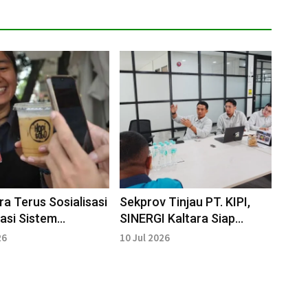
ra Terus Sosialisasi
Sekprov Tinjau PT. KIPI,
sasi Sistem
SINERGI Kaltara Siap
aran
Hubungkan UMKM dengan
26
10 Jul 2026
Industri