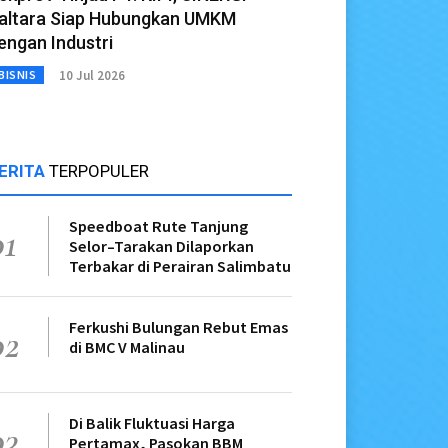
altara Siap Hubungkan UMKM
engan Industri
10 Jul 2026
BISNIS
ERITA
TERPOPULER
Speedboat Rute Tanjung
01
Selor–Tarakan Dilaporkan
Terbakar di Perairan Salimbatu
Ferkushi Bulungan Rebut Emas
02
di BMC V Malinau
Di Balik Fluktuasi Harga
03
Pertamax, Pasokan BBM