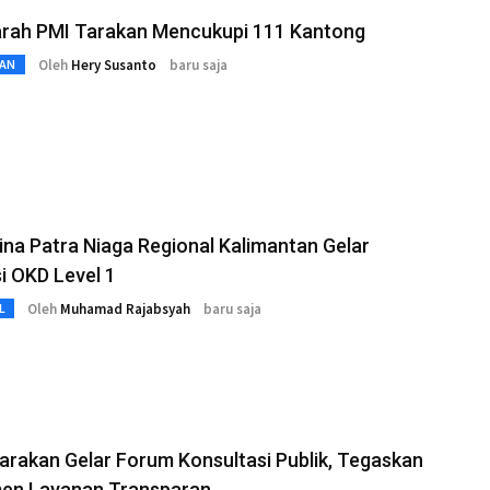
arah PMI Tarakan Mencukupi 111 Kantong
Oleh
Hery Susanto
baru saja
AN
na Patra Niaga Regional Kalimantan Gelar
i OKD Level 1
Oleh
Muhamad Rajabsyah
baru saja
L
rakan Gelar Forum Konsultasi Publik, Tegaskan
en Layanan Transparan