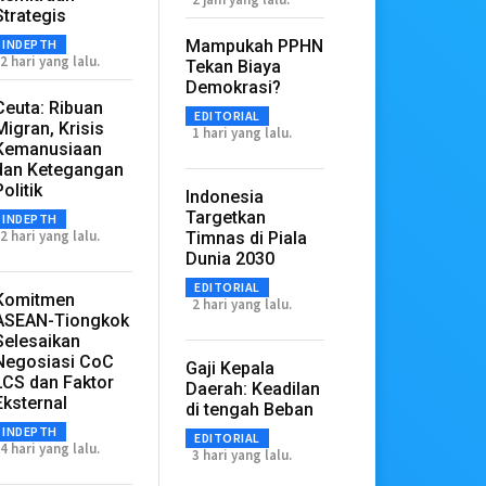
Strategis
INDEPTH
Mampukah PPHN
2 hari yang lalu.
Tekan Biaya
Demokrasi?
Ceuta: Ribuan
EDITORIAL
Migran, Krisis
1 hari yang lalu.
Kemanusiaan
dan Ketegangan
Politik
Indonesia
Targetkan
INDEPTH
2 hari yang lalu.
Timnas di Piala
Dunia 2030
EDITORIAL
Komitmen
2 hari yang lalu.
ASEAN-Tiongkok
Selesaikan
Negosiasi CoC
Gaji Kepala
LCS dan Faktor
Daerah: Keadilan
Eksternal
di tengah Beban
INDEPTH
EDITORIAL
4 hari yang lalu.
3 hari yang lalu.