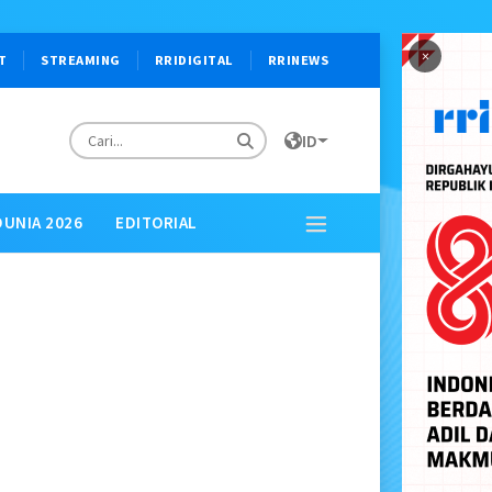
×
T
STREAMING
RRIDIGITAL
RRINEWS
ID
DUNIA 2026
EDITORIAL