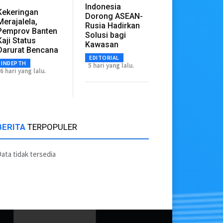
Indonesia
Kekeringan
Dorong ASEAN-
Merajalela,
Rusia Hadirkan
Pemprov Banten
Solusi bagi
Kaji Status
Kawasan
Darurat Bencana
EDITORIAL
INDEPTH
5 hari yang lalu.
6 hari yang lalu.
BERITA
TERPOPULER
ata tidak tersedia