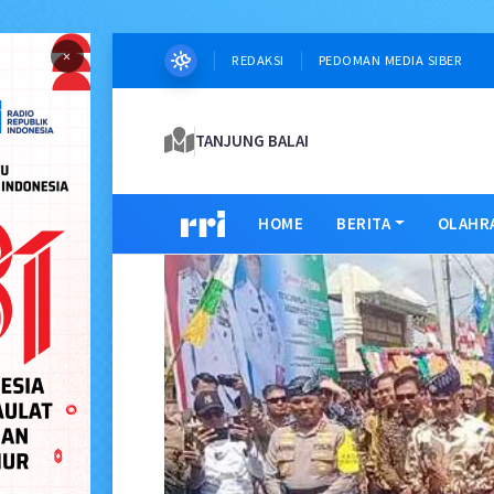
×
REDAKSI
PEDOMAN MEDIA SIBER
TANJUNG BALAI
HOME
BERITA
OLAHR