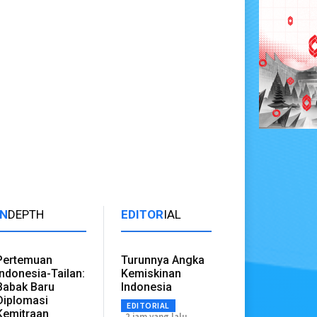
IN
DEPTH
EDITOR
IAL
Pertemuan
Turunnya Angka
Indonesia-Tailan:
Kemiskinan
Babak Baru
Indonesia
Diplomasi
EDITORIAL
Kemitraan
2 jam yang lalu.