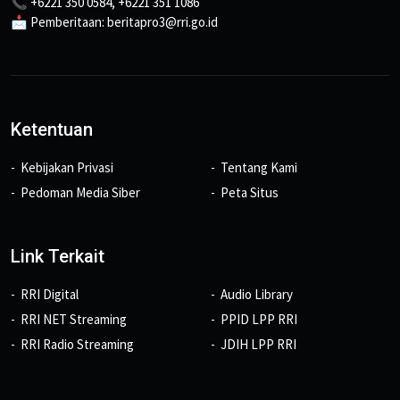
📞 +6221 350 0584, +6221 351 1086
📩 Pemberitaan: beritapro3@rri.go.id
Ketentuan
Kebijakan Privasi
Tentang Kami
Pedoman Media Siber
Peta Situs
Link Terkait
RRI Digital
Audio Library
RRI NET Streaming
PPID LPP RRI
RRI Radio Streaming
JDIH LPP RRI