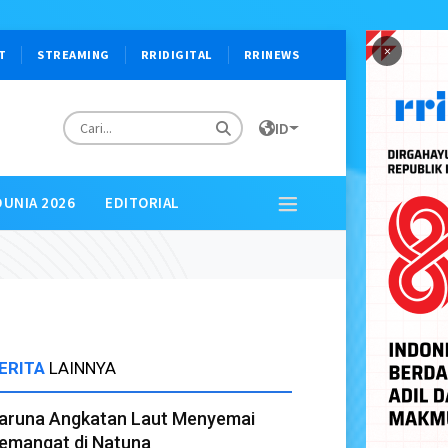
×
T
STREAMING
RRIDIGITAL
RRINEWS
ID
DUNIA 2026
EDITORIAL
ERITA
LAINNYA
aruna Angkatan Laut Menyemai
emangat di Natuna