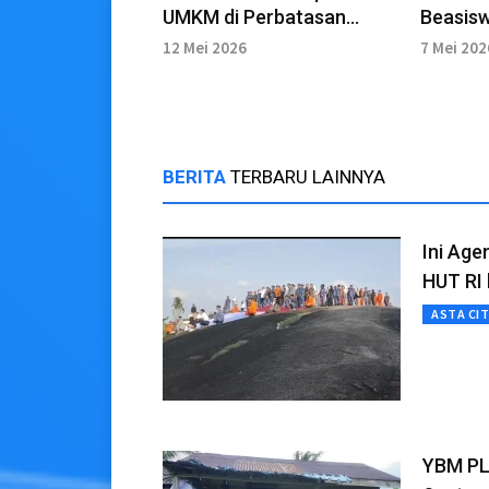
UMKM di Perbatasan
Beasis
Negeri
Nama D
12 Mei 2026
7 Mei 202
BERITA
TERBARU LAINNYA
Ini Ag
HUT RI 
ASTA CI
YBM PL