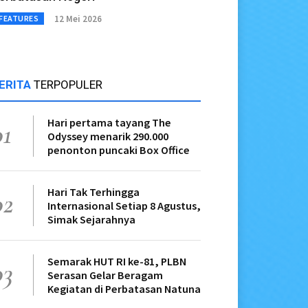
12 Mei 2026
FEATURES
ERITA
TERPOPULER
Hari pertama tayang The
01
Odyssey menarik 290.000
penonton puncaki Box Office
Hari Tak Terhingga
02
Internasional Setiap 8 Agustus,
Simak Sejarahnya
Semarak HUT RI ke-81, PLBN
03
Serasan Gelar Beragam
Kegiatan di Perbatasan Natuna