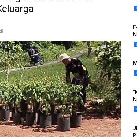
eluarga
F
di
N
M
"
N
J
P