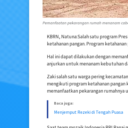
Pemanfaatan pekarangan rumah menanam cabe. 
KBRN, Natuna:Salah satu program Presi
ketahanan pangan. Program ketahanan pa
Hal ini dapat dilakukan dengan memanf
anjurkan untuk menanam kebutuhan dap
Zaki salah satu warga pering kecamat
mengikuti program ketahanan pangan k
memanfaatkan pekarangan rumahnya un
Baca juga:
Menjemput Rezeki di Tengah Puasa
Saat team mozaik Indonesia RRI Ranai m