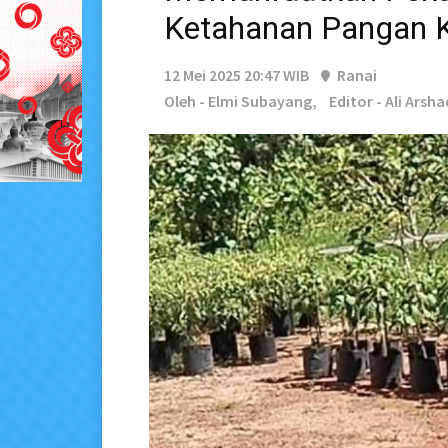
Ketahanan Pangan K
12 Mei 2025 20:47 WIB
Ranai
Oleh - Elmi Subayang,
Editor - Ali Arsha