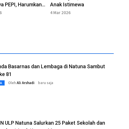
wa PEPI, Harumkan
Anak Istimewa
aerah
6
4 Mar 2026
enda Basarnas dan Lembaga di Natuna Sambut
ke 81
Oleh
Ali Arshadi
baru saja
TA
N ULP Natuna Salurkan 25 Paket Sekolah dan