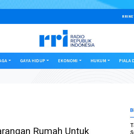
RRINE
AGA
GAYA HIDUP
EKONOMI
HUKUM
PIALA 
B
T
rangan Rumah Untuk
S