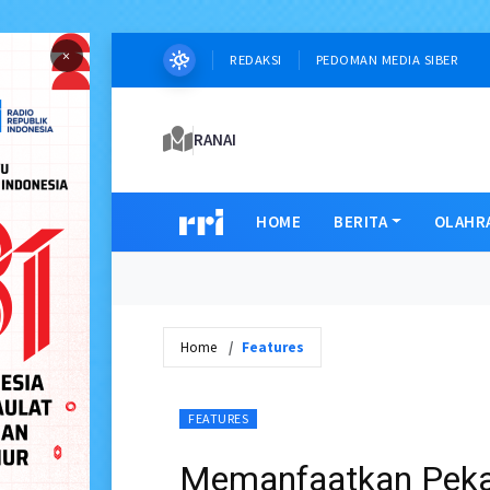
×
REDAKSI
PEDOMAN MEDIA SIBER
RANAI
HOME
BERITA
OLAHR
Home
Features
FEATURES
Memanfaatkan Peka