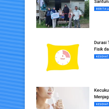
Santun
BERITA L
Durasi
Fisik d
KESEHAT
Kecukup
Menjaga
KESEHAT