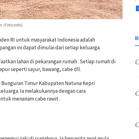
(Foto:zaki).
B
den RI untuk masyarakat Indonesia adalah
ngan ini dapat dimulai dari setiap keluarga.
aatkan lahan di pekarangan rumah . Setiap rumah di
ur seperti sayur, bawang, cabe dll.
an Bunguran Timur Kabupaten Natuna Kepri
eluarga. Ia melakukannya dengan cara
tuk menanam cabe rawit .
enemui zaki di rumahnya, Ia bercerita awal mula