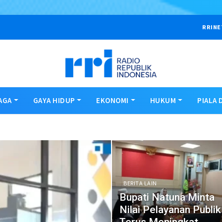
RRINE
AGA
GAYA HIDUP
EKONOMI
HUKUM
PIALA 
BERITA LAIN
Bupati Natuna Minta
Nilai Pelayanan Publik
Terus Meningkat