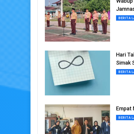
Wabup 
Jamnas
BERITA L
Hari Ta
Simak 
BERITA L
Empat 
BERITA L