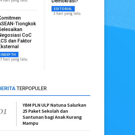
4 hari yang lalu.
Demokrasi?
EDITORIAL
3 hari yang lalu.
Komitmen
ASEAN-Tiongkok
Selesaikan
Negosiasi CoC
LCS dan Faktor
Eksternal
INDEPTH
7 hari yang lalu.
BERITA
TERPOPULER
YBM PLN ULP Natuna Salurkan
01
25 Paket Sekolah dan
Santunan bagi Anak Kurang
Mampu