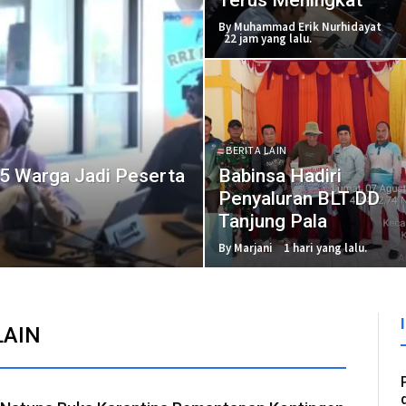
By Muhammad Erik Nurhidayat
22 jam yang lalu.
BERITA LAIN
5 Warga Jadi Peserta
Babinsa Hadiri
Penyaluran BLT DD
Tanjung Pala
By Marjani
1 hari yang lalu.
LAIN