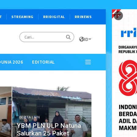
×
T
STREAMING
RRIDIGITAL
RRINEWS
ID
DUNIA 2026
EDITORIAL
BERITA LAIN
YBM PLN ULP Natuna
Salurkan 25 Paket