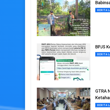
Babins
BERITA L
BPJS K
BERITA L
GTRA N
Ketaha
BERITA L