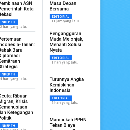
Pembinaan ASN
Masa Depan
Pemerintah Kota
Bersama
Bekasi
EDITORIAL
11 jam yang lalu.
INDEPTH
2 hari yang lalu.
Pengangguran
Pertemuan
Muda Melonjak,
Indonesia-Tailan:
Menanti Solusi
Babak Baru
Nyata
Diplomasi
EDITORIAL
Kemitraan
1 hari yang lalu.
Strategis
INDEPTH
4 hari yang lalu.
Turunnya Angka
Kemiskinan
Indonesia
Ceuta: Ribuan
EDITORIAL
Migran, Krisis
2 hari yang lalu.
Kemanusiaan
dan Ketegangan
Politik
Mampukah PPHN
Tekan Biaya
INDEPTH