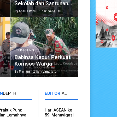
Sekolah dan Santunan
bagi Anak Kurang
By Analia Widi
1 hari yang lalu.
Mampu
BERITA LAIN
Babinsa Kadur Perkuat
Komsos Warga
By Marjani
1 hari yang lalu.
IN
DEPTH
EDITOR
IAL
Praktik Pungli
Hari ASEAN ke
dan Lemahnya
59: Menavigasi