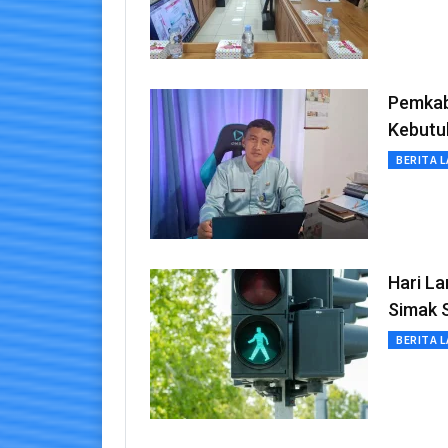
Pemkab
Kebutu
BERITA L
Hari La
Simak 
BERITA L