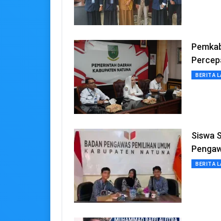
Pemkab
Percep
BERITA L
Siswa 
Pengawa
BERITA L