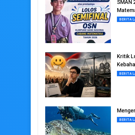
SMAN 2
Matema
BERITA L
Kritik 
Kebaha
BERITA L
Mengena
BERITA L