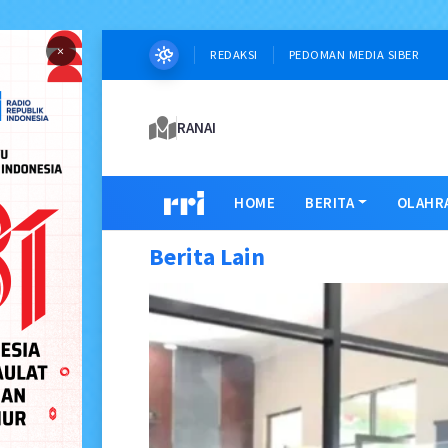
×
REDAKSI
PEDOMAN MEDIA SIBER
RANAI
HOME
BERITA
OLAHR
Berita Lain