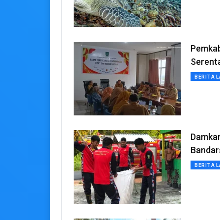
Pemkab
Serent
BERITA L
Damkar
Bandar
BERITA L