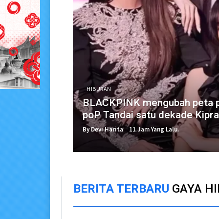
HIBURAN
BLACKPINK mengubah peta pe
poP Tandai satu dekade Kipr
By Devi Harita
11 Jam Yang Lalu.
BERITA TERBARU
GAYA H