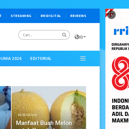
×
T
STREAMING
RRIDIGITAL
RRINEWS
ID
DUNIA 2026
EDITORIAL
KESEHATAN
Manfaat Buah Melon