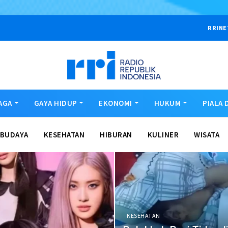
RRINE
AGA
GAYA HIDUP
EKONOMI
HUKUM
PIALA 
BUDAYA
KESEHATAN
HIBURAN
KULINER
WISATA
KESEHATAN