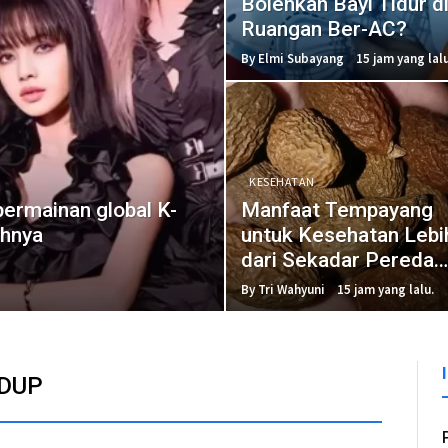
Bolehkah Bayi Tidur d
Ruangan Ber-AC?
By Elmi Subayang
15 jam yang lalu
KESEHATAN
rmainan global K-
Manfaat Tempayang
ahnya
untuk Kesehatan Lebi
dari Sekadar Pereda
Panas Dalam
By Tri Wahyuni
15 jam yang lalu.
IDUP