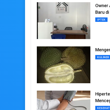
Owner 
Baru di
IPTEK
Mengena
KULINER
Hiperte
Mence
KESEHA