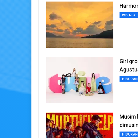
Harmon
WISATA
Girl gr
Agustu
HIBURAN
Musim k
dimusi
HIBURAN