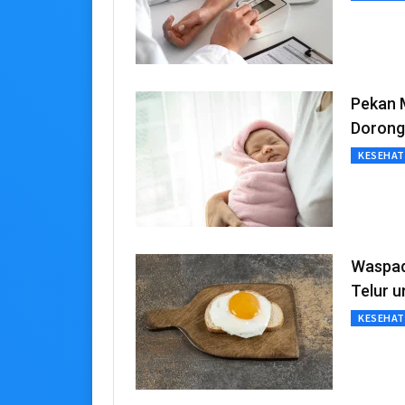
Pekan 
Dorong
KESEHA
Waspad
Telur u
KESEHA