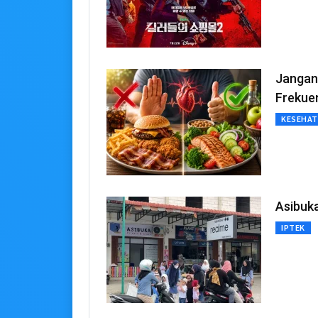
Jangan 
Frekue
KESEHA
Asibuka
IPTEK