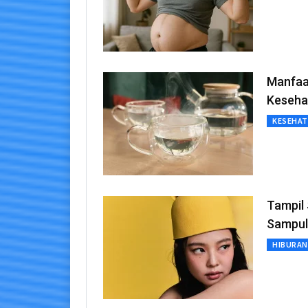
Manfaat
Keseha
KESEHA
Tampil 
Sampul
HIBURAN