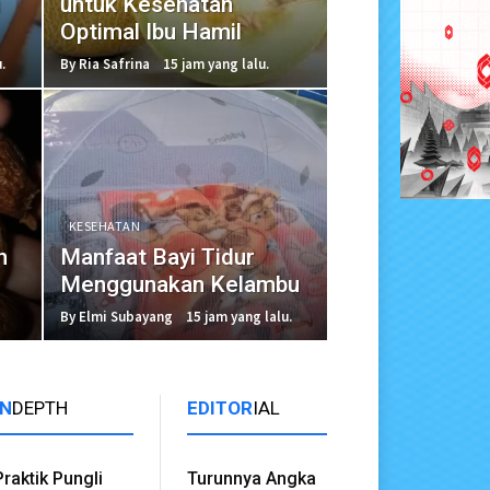
i
untuk Kesehatan
Optimal Ibu Hamil
.
By Ria Safrina
15 jam yang lalu.
KESEHATAN
h
Manfaat Bayi Tidur
Menggunakan Kelambu
By Elmi Subayang
15 jam yang lalu.
IN
DEPTH
EDITOR
IAL
Praktik Pungli
Turunnya Angka