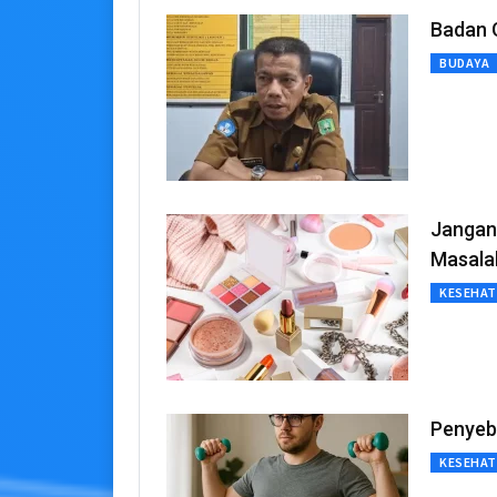
Badan G
BUDAYA
Jangan
Masalah
KESEHA
Penyeb
KESEHA