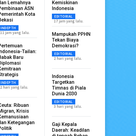
dan Lemahnya
Kemiskinan
Pembinaan ASN
Indonesia
Pemerintah Kota
EDITORIAL
Bekasi
17 jam yang lalu.
INDEPTH
11 jam yang lalu.
Mampukah PPHN
Tekan Biaya
Pertemuan
Demokrasi?
Indonesia-Tailan:
EDITORIAL
Babak Baru
2 hari yang lalu.
Diplomasi
Kemitraan
Strategis
Indonesia
Targetkan
INDEPTH
2 hari yang lalu.
Timnas di Piala
Dunia 2030
EDITORIAL
Ceuta: Ribuan
3 hari yang lalu.
Migran, Krisis
Kemanusiaan
dan Ketegangan
Gaji Kepala
Politik
Daerah: Keadilan
di tengah Beban