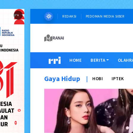
×
REDAKSI
PEDOMAN MEDIA SIBER
RANAI
HOME
BERITA
OLAHR
Gaya Hidup
|
HOBI
IPTEK