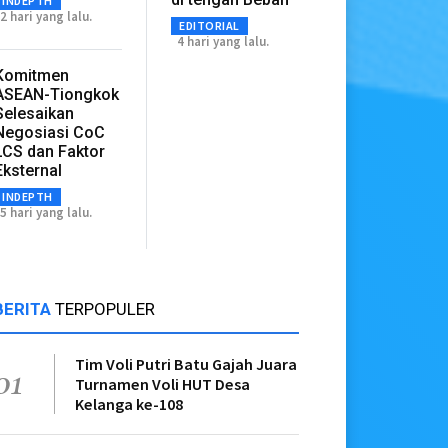
INDEPTH
2 hari yang lalu.
EDITORIAL
4 hari yang lalu.
Komitmen
ASEAN-Tiongkok
Selesaikan
Negosiasi CoC
LCS dan Faktor
Eksternal
INDEPTH
5 hari yang lalu.
BERITA
TERPOPULER
Tim Voli Putri Batu Gajah Juara
01
Turnamen Voli HUT Desa
Kelanga ke-108