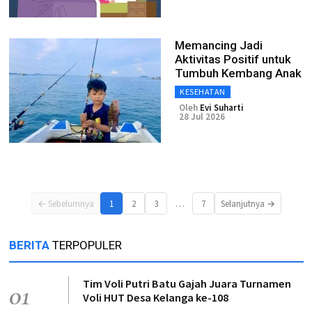
Memancing Jadi
Aktivitas Positif untuk
Tumbuh Kembang Anak
KESEHATAN
Oleh
Evi Suharti
28 Jul 2026
…
← Sebelumnya
1
2
3
7
Selanjutnya →
BERITA
TERPOPULER
Tim Voli Putri Batu Gajah Juara Turnamen
01
Voli HUT Desa Kelanga ke-108