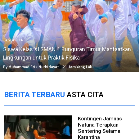
ASTA CITA
Siswa Kelas XI SMAN 1 Bunguran Timur Manfaatkan
Lingkungan untuk Praktik Fisika
By Muhammad Erik Nurhidayat
21 Jam Yang Lalu.
BERITA TERBARU
ASTA CITA
Kontingen Jamnas
Natuna Terapkan
Sentering Selama
Karantina