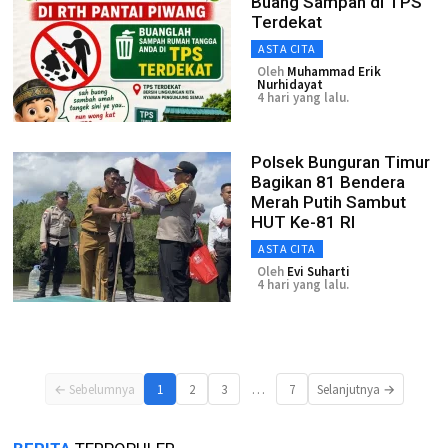
Buang Sampah di TPS
Terdekat
ASTA CITA
Oleh
Muhammad Erik
Nurhidayat
4 hari yang lalu.
Polsek Bunguran Timur
Bagikan 81 Bendera
Merah Putih Sambut
HUT Ke-81 RI
ASTA CITA
Oleh
Evi Suharti
4 hari yang lalu.
…
← Sebelumnya
1
2
3
7
Selanjutnya →