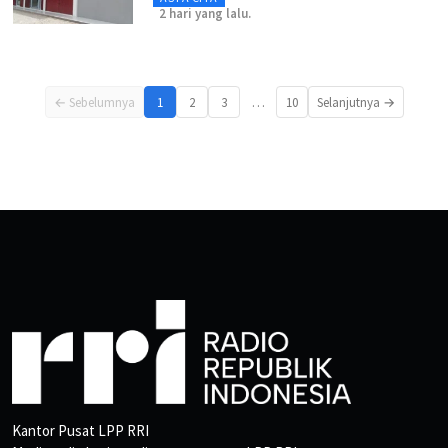
2 hari yang lalu.
…
← Sebelumnya
1
2
3
10
Selanjutnya →
Kantor Pusat LPP RRI