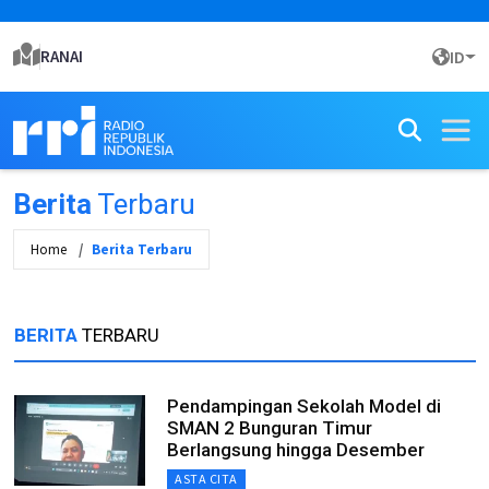
RANAI
ID
Berita
Terbaru
Home
Berita Terbaru
BERITA
TERBARU
Pendampingan Sekolah Model di
SMAN 2 Bunguran Timur
Berlangsung hingga Desember
ASTA CITA