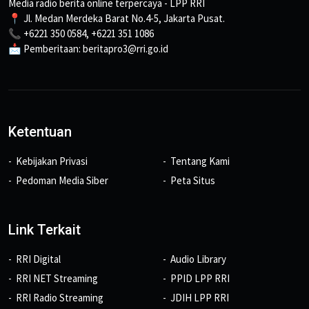
Media radio berita online terpercaya - LPP RRI
📍 Jl. Medan Merdeka Barat No.4-5, Jakarta Pusat.
📞 +6221 350 0584, +6221 351 1086
📩 Pemberitaan: beritapro3@rri.go.id
Ketentuan
Kebijakan Privasi
Tentang Kami
Pedoman Media Siber
Peta Situs
Link Terkait
RRI Digital
Audio Library
RRI NET Streaming
PPID LPP RRI
RRI Radio Streaming
JDIH LPP RRI