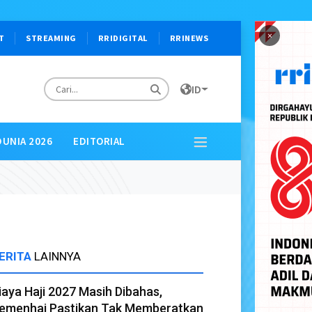
×
T
STREAMING
RRIDIGITAL
RRINEWS
ID
DUNIA 2026
EDITORIAL
ERITA
LAINNYA
iaya Haji 2027 Masih Dibahas,
emenhaj Pastikan Tak Memberatkan