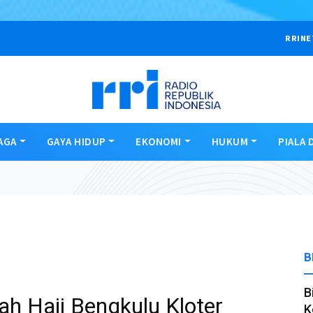
RRINE
AGA
GAYA HIDUP
EKONOMI
HUKUM
PIALA 
B
B
h Haji Bengkulu Kloter
K