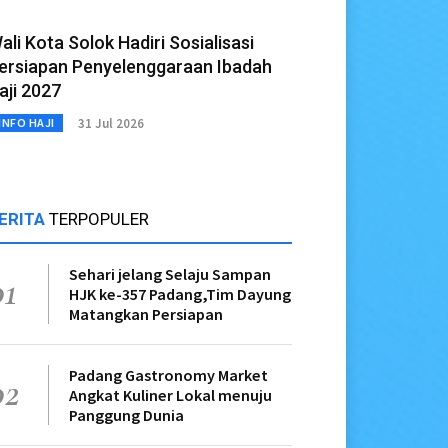
ali Kota Solok Hadiri Sosialisasi
ersiapan Penyelenggaraan Ibadah
aji 2027
31 Jul 2026
INFO HAJI
ERITA
TERPOPULER
Sehari jelang Selaju Sampan
01
HJK ke-357 Padang,Tim Dayung
Matangkan Persiapan
Padang Gastronomy Market
02
Angkat Kuliner Lokal menuju
Panggung Dunia