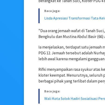
berangkat ke Tanah Suci, Kloter PDG 4 
Baca juga:
Lisda Apresiasi Transformasi Tata Ke
"Dua orang jemaah wafat di Tanah Suci,
Bengkulu dan Mustina Abdul Basir (66) 
Ia menjelaskan, terdapat satu jemaah m
PDG 12. Jemaah tersebut adalah Nurhay
lebih awal karena mengalami gangguan 
Rifki menyampaikan rasa syukur atas k
kloter keempat. Menurutnya, seluruh p
berbagai pihak yang terlibat dalam pen
Baca juga:
Wali Kota Solok Hadiri Sosialisasi Pe