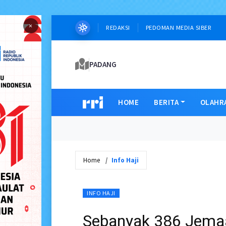
×
REDAKSI
PEDOMAN MEDIA SIBER
PADANG
HOME
BERITA
OLAHR
Home
Info Haji
INFO HAJI
Sebanyak 386 Jemaa