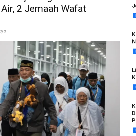
J
 Air, 2 Jemaah Wafat
tyo
K
N
L
K
K
D
P