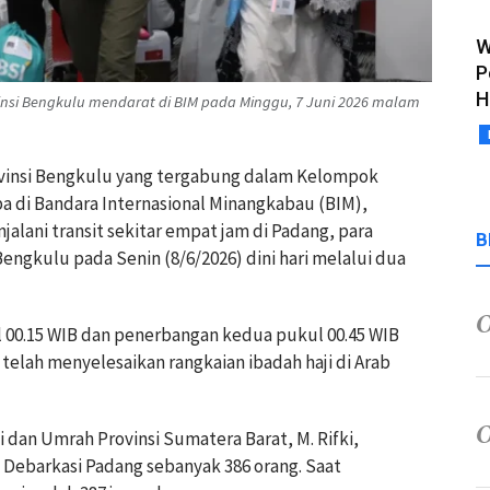
W
P
H
vinsi Bengkulu mendarat di BIM pada Minggu, 7 Juni 2026 malam
rovinsi Bengkulu yang tergabung dalam Kelompok
ba di Bandara Internasional Minangkabau (BIM),
alani transit sekitar empat jam di Padang, para
B
ngkulu pada Senin (8/6/2026) dini hari melalui dua
00.15 WIB dan penerbangan kedua pukul 00.45 WIB
lah menyelesaikan rangkaian ibadah haji di Arab
 dan Umrah Provinsi Sumatera Barat, M. Rifki,
 Debarkasi Padang sebanyak 386 orang. Saat