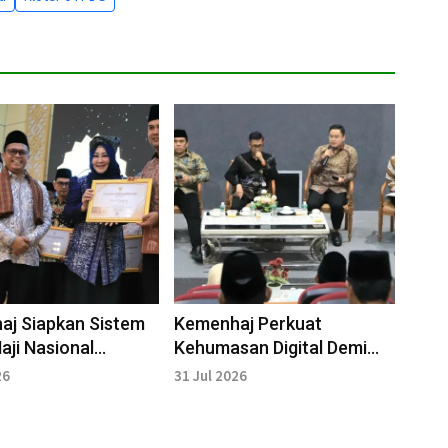
aj Siapkan Sistem
Kemenhaj Perkuat
aji Nasional
Kehumasan Digital Demi
s Waiting List
Pelayanan Haji Lebih
26
31 Jul 2026
Profesional