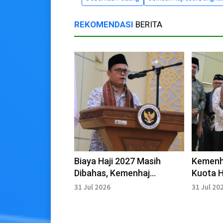
REKOMENDASI
BERITA
Biaya Haji 2027 Masih
Kemenh
Dibahas, Kemenhaj
Kuota H
Pastikan Tak Memberatkan
Berbasi
31 Jul 2026
31 Jul 20
Jemaah