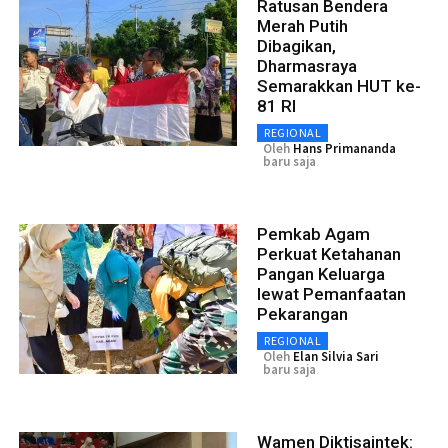
Ratusan Bendera
Merah Putih
Dibagikan,
Dharmasraya
Semarakkan HUT ke-
81 RI
REGIONAL
Oleh
Hans Primananda
baru saja
Pemkab Agam
Perkuat Ketahanan
Pangan Keluarga
lewat Pemanfaatan
Pekarangan
REGIONAL
Oleh
Elan Silvia Sari
baru saja
Wamen Diktisaintek: