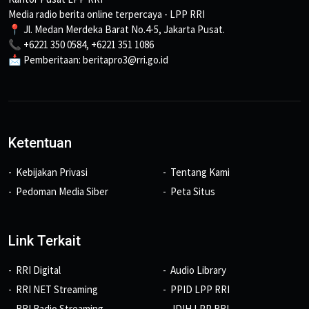
Media radio berita online terpercaya - LPP RRI
📍 Jl. Medan Merdeka Barat No.4-5, Jakarta Pusat.
📞 +6221 350 0584, +6221 351 1086
📩 Pemberitaan: beritapro3@rri.go.id
Ketentuan
Kebijakan Privasi
Tentang Kami
Pedoman Media Siber
Peta Situs
Link Terkait
RRI Digital
Audio Library
RRI NET Streaming
PPID LPP RRI
RRI Radio Streaming
JDIH LPP RRI