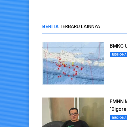
BERITA
TERBARU LAINNYA
BMKG U
REGIONA
FMNN M
"Digore
REGIONA