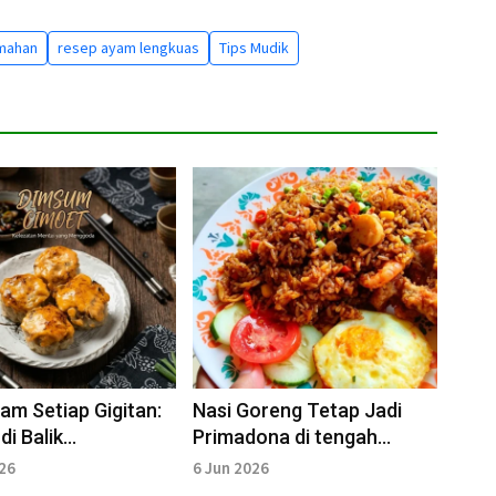
mahan
resep ayam lengkuas
Tips Mudik
lam Setiap Gigitan:
Nasi Goreng Tetap Jadi
 di Balik
Primadona di tengah
atan Kedai Dimsum
Gempuran Kuliner Kekinian
026
6 Jun 2026