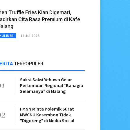
ren Truffle Fries Kian Digemari,
adirkan Cita Rasa Premium di Kafe
alang
14 Jul 2026
KULINER
ERITA
TERPOPULER
Saksi-Saksi Yehuwa Gelar
01
Pertemuan Regional “Bahagia
Selamanya” di Malang
FMNN Minta Polemik Surat
02
MWCNU Kasembon Tidak
"Digoreng" di Media Sosial