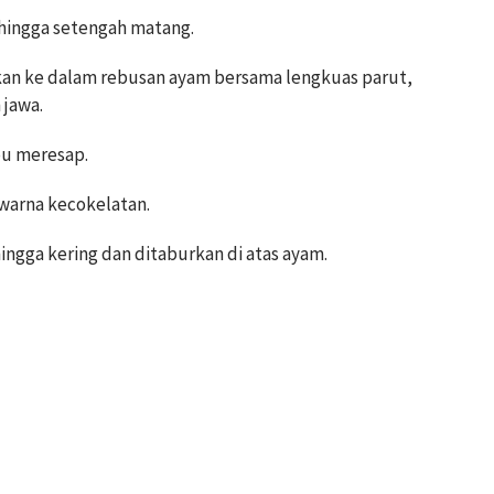
 hingga setengah matang.
an ke dalam rebusan ayam bersama lengkuas parut,
 jawa.
bu meresap.
rwarna kecokelatan.
ngga kering dan ditaburkan di atas ayam.