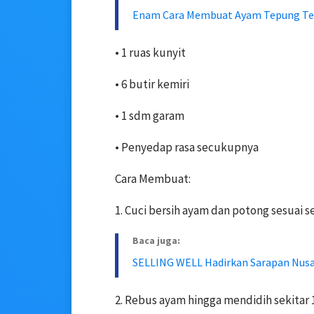
Enam Cara Membuat Ayam Tepung Tet
• 1 ruas kunyit
• 6 butir kemiri
• 1 sdm garam
• Penyedap rasa secukupnya
Cara Membuat:
1. Cuci bersih ayam dan potong sesuai se
Baca juga:
SELLING WELL Hadirkan Sarapan Nusa
2. Rebus ayam hingga mendidih sekitar 