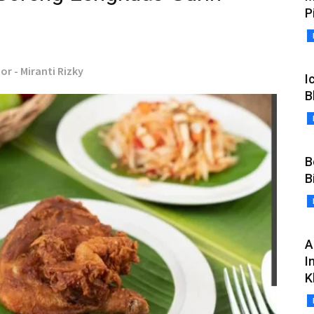
P
or - Miranti Rizky
I
B
B
B
A
I
K