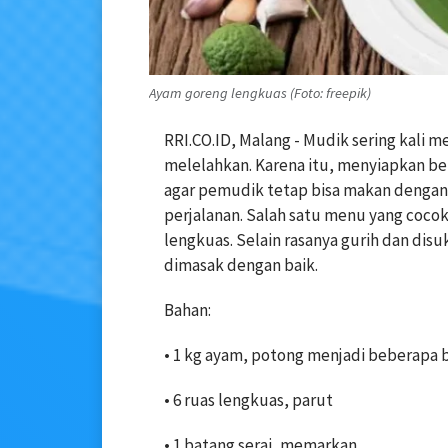
Ayam goreng lengkuas (Foto: freepik)
RRI.CO.ID, Malang - Mudik sering kali
melelahkan. Karena itu, menyiapkan bek
agar pemudik tetap bisa makan dengan 
perjalanan. Salah satu menu yang coco
lengkuas. Selain rasanya gurih dan disu
dimasak dengan baik.
Bahan:
• 1 kg ayam, potong menjadi beberapa 
• 6 ruas lengkuas, parut
• 1 batang serai, memarkan