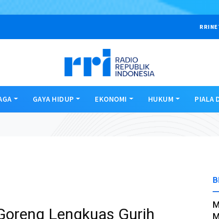
RRINE
AGA
GAYA HIDUP
EKONOMI
HUKUM
PIALA 
B
M
Goreng Lengkuas Gurih
M