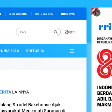
×
T
STREAMING
RRIDIGITAL
RRINEWS
ID
DUNIA 2026
EDITORIAL
ERITA
LAINNYA
alang Strudel Bakehouse Ajak
asyarakat Menikmati Sarapan di