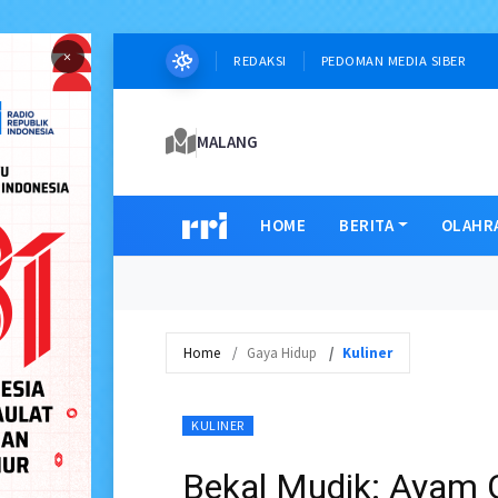
×
REDAKSI
PEDOMAN MEDIA SIBER
MALANG
HOME
BERITA
OLAHR
Home
Gaya Hidup
Kuliner
KULINER
Bekal Mudik: Ayam 