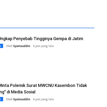
ngkap Penyebab Tingginya Gempa di Jatim
Oleh
Syamsuddin
6 jam yang lalu
L
inta Polemik Surat MWCNU Kasembon Tidak
ng" di Media Sosial
Oleh
Syamsuddin
6 jam yang lalu
L