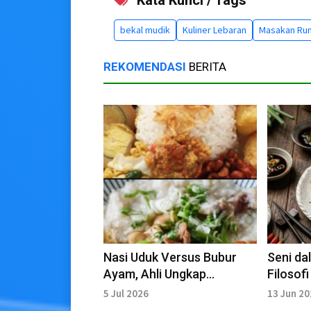
Kata Kunci / Tags
bekal mudik
Kuliner Lebaran
Masakan Ru
REKOMENDASI
BERITA
Nasi Uduk Versus Bubur
Seni da
Ayam, Ahli Ungkap
Filosofi
Kandungan Nutrisi
Kehang
5 Jul 2026
13 Jun 2
Keduanya