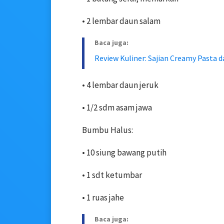
• 2 lembar daun salam
Baca juga:
Review Kuliner: Sajian Creamy Pasta d
• 4 lembar daun jeruk
• 1/2 sdm asam jawa
Bumbu Halus:
• 10 siung bawang putih
• 1 sdt ketumbar
• 1 ruas jahe
Baca juga: