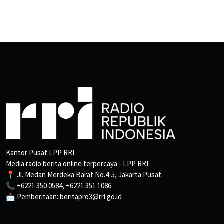
Kantor Pusat LPP RRI
Media radio berita online terpercaya - LPP RRI
📍 Jl. Medan Merdeka Barat No.4-5, Jakarta Pusat.
📞 +6221 350 0584, +6221 351 1086
📩 Pemberitaan: beritapro3@rri.go.id