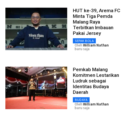
HUT ke-39, Arema FC
Minta Tiga Pemda
Malang Raya
Terbitkan Imbauan
Pakai Jersey
SEPAK BOLA
Oleh
William Nathan
baru saja
Pemkab Malang
Komitmen Lestarikan
Ludruk sebagai
Identitas Budaya
Daerah
BUDAYA
Oleh
William Nathan
baru saja