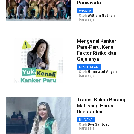
Pariwisata
WISATA
Oleh
William Nathan
baru saja
Mengenal Kanker
Paru-Paru, Kenali
Faktor Risiko dan
Gejalanya
KESEHATAN
Oleh
Himmatul Aliyah
baru saja
Tradisi Bukan Barang
Mati yang Harus
Dilestarikan
BUDAYA
Oleh
Dwi Santoso
baru saja