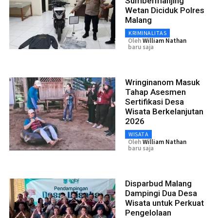
Sumbermanjing
Wetan Diciduk Polres
Malang
KRIMINALITAS
Oleh
William Nathan
baru saja
Wringinanom Masuk
Tahap Asesmen
Sertifikasi Desa
Wisata Berkelanjutan
2026
WISATA
Oleh
William Nathan
baru saja
Disparbud Malang
Dampingi Dua Desa
Wisata untuk Perkuat
Pengelolaan