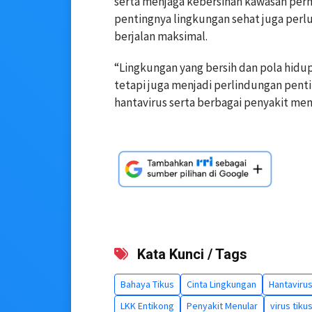
serta menjaga kebersihan kawasan pe
pentingnya lingkungan sehat juga perl
berjalan maksimal.
“Lingkungan yang bersih dan pola hid
tetapi juga menjadi perlindungan pent
hantavirus serta berbagai penyakit menu
Kata Kunci / Tags
Bahaya Tikus
Cinta Lingkungan
Hantaviru
LKK Entikong
Penyakit Menular
virus tiku