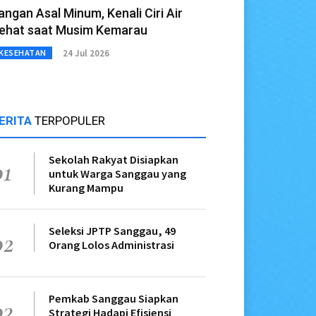
angan Asal Minum, Kenali Ciri Air
ehat saat Musim Kemarau
24 Jul 2026
KESEHATAN
ERITA
TERPOPULER
Sekolah Rakyat Disiapkan
01
untuk Warga Sanggau yang
Kurang Mampu
Seleksi JPTP Sanggau, 49
02
Orang Lolos Administrasi
Pemkab Sanggau Siapkan
03
Strategi Hadapi Efisiensi