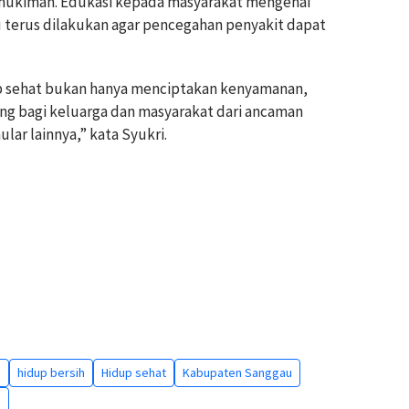
rmukiman. Edukasi kepada masyarakat mengenai
u terus dilakukan agar pencegahan penyakit dapat
up sehat bukan hanya menciptakan kenyamanan,
ing bagi keluarga dan masyarakat dari ancaman
lar lainnya,” kata Syukri.
s
hidup bersih
Hidup sehat
Kabupaten Sanggau
s