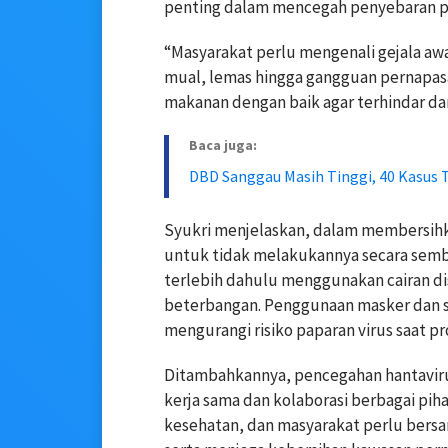
penting dalam mencegah penyebaran p
“Masyarakat perlu mengenali gejala awa
mual, lemas hingga gangguan pernapas
makanan dengan baik agar terhindar dari
Baca juga:
DBD Sanggau Masih Tinggi, 40 Kasus 
Syukri menjelaskan, dalam membersihka
untuk tidak melakukannya secara semb
terlebih dahulu menggunakan cairan di
beterbangan. Penggunaan masker dan s
mengurangi risiko paparan virus saat p
Ditambahkannya, pencegahan hantavirus
kerja sama dan kolaborasi berbagai pih
kesehatan, dan masyarakat perlu ber