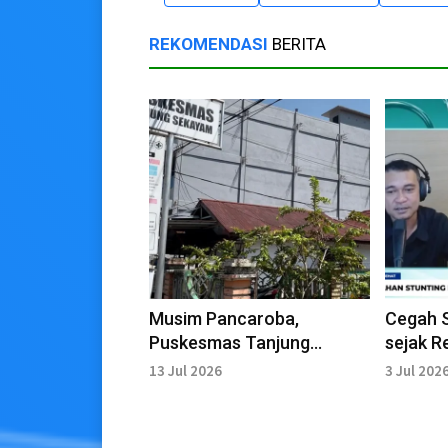
REKOMENDASI
BERITA
Musim Pancaroba,
Cegah S
Puskesmas Tanjung
sejak R
Sekayam Imbau Warga
Seimba
13 Jul 2026
3 Jul 202
Waspada Penyakit