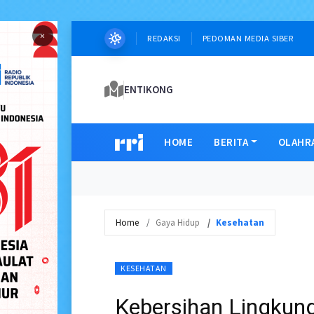
×
REDAKSI
PEDOMAN MEDIA SIBER
ENTIKONG
HOME
BERITA
OLAHR
Home
Gaya Hidup
Kesehatan
KESEHATAN
Kebersihan Lingkun