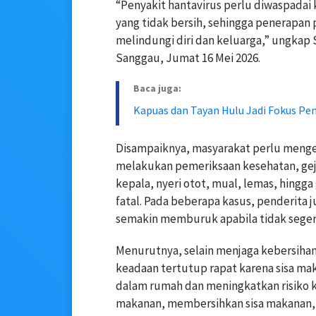
“Penyakit hantavirus perlu diwaspadai
yang tidak bersih, sehingga penerapan 
melindungi diri dan keluarga,” ungkap 
Sanggau, Jumat 16 Mei 2026.
Baca juga:
Kapuas dan Tayan Hulu Jadi Fokus Pe
Disampaiknya, masyarakat perlu mengena
melakukan pemeriksaan kesehatan, ge
kepala, nyeri otot, mual, lemas, hing
fatal. Pada beberapa kasus, penderita 
semakin memburuk apabila tidak sege
Menurutnya, selain menjaga kebersihan
keadaan tertutup rapat karena sisa ma
dalam rumah dan meningkatkan risiko 
makanan, membersihkan sisa makanan, 