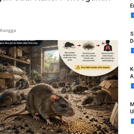
E
s Rangga
S
D
K
A
M
U