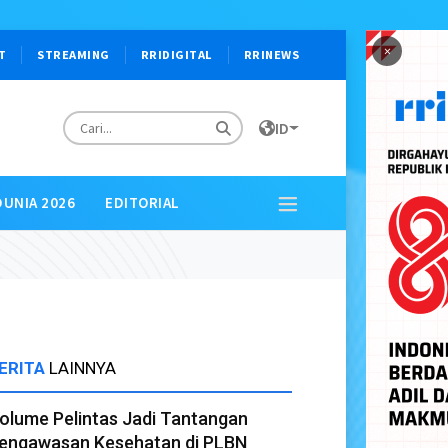
×
T
STREAMING
RRIDIGITAL
RRINEWS
ID
DUNIA 2026
EDITORIAL
ERITA
LAINNYA
olume Pelintas Jadi Tantangan
engawasan Kesehatan di PLBN