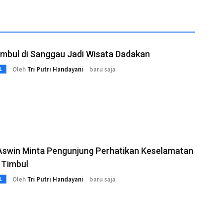
imbul di Sanggau Jadi Wisata Dadakan
Oleh
Tri Putri Handayani
baru saja
L
Aswin Minta Pengunjung Perhatikan Keselamatan
r Timbul
Oleh
Tri Putri Handayani
baru saja
L