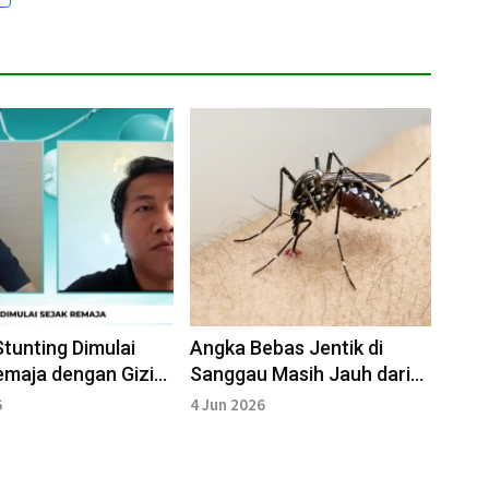
tunting Dimulai
Angka Bebas Jentik di
emaja dengan Gizi
Sanggau Masih Jauh dari
ng
Target Nasional
6
4 Jun 2026