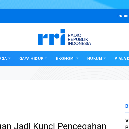
RRINE
AGA
GAYA HIDUP
EKONOMI
HUKUM
PIALA 
B
V
gan Jadi Kunci Pencegahan
P