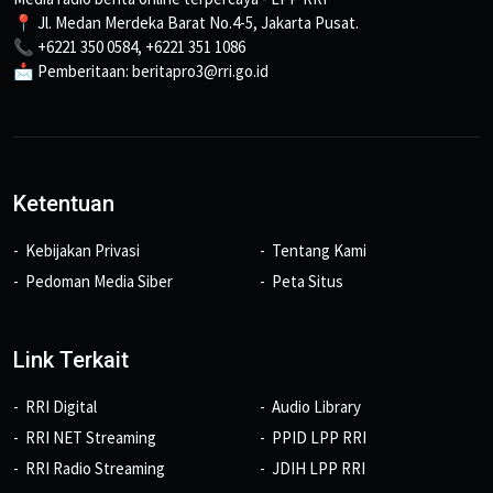
📍 Jl. Medan Merdeka Barat No.4-5, Jakarta Pusat.
📞 +6221 350 0584, +6221 351 1086
📩 Pemberitaan: beritapro3@rri.go.id
Ketentuan
Kebijakan Privasi
Tentang Kami
Pedoman Media Siber
Peta Situs
Link Terkait
RRI Digital
Audio Library
RRI NET Streaming
PPID LPP RRI
RRI Radio Streaming
JDIH LPP RRI