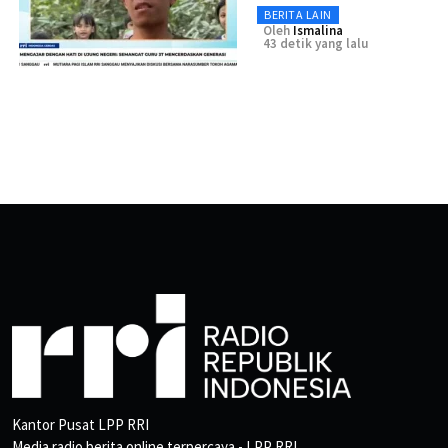
BERITA LAIN
Oleh
Ismalina
43 detik yang lalu
Kantor Pusat LPP RRI
Media radio berita online terpercaya - LPP RRI