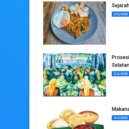
Sejarah
KULINER
Proses
Selata
KULINER
Makana
KULINER