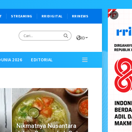
×
T
STREAMING
RRIDIGITAL
RRINEWS
ID
DUNIA 2026
EDITORIAL
KULINER
Nikmatnya Nusantara