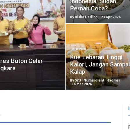
Indonesia, Sudah
Pernah Coba?
By Riska Harlina
23 Apr 2026
KULINER
Kue Lebaran Tinggi
lres Buton Gelar
Kalori, Jangan Sampai
gkara
Kalap
By Sitti Nurhardianti Hadmar
16 Mar 2026
R