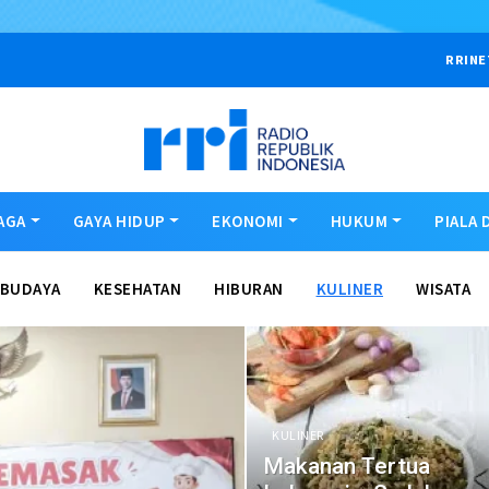
RRINE
AGA
GAYA HIDUP
EKONOMI
HUKUM
PIALA 
BUDAYA
KESEHATAN
HIBURAN
KULINER
WISATA
KULINER
Makanan Tertua