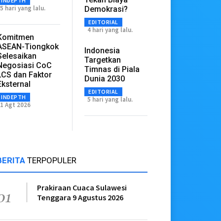
INDEPTH
5 hari yang lalu.
Demokrasi?
EDITORIAL
4 hari yang lalu.
Komitmen
ASEAN-Tiongkok
Indonesia
Selesaikan
Targetkan
Negosiasi CoC
Timnas di Piala
LCS dan Faktor
Dunia 2030
Eksternal
EDITORIAL
INDEPTH
5 hari yang lalu.
1 Agt 2026
BERITA
TERPOPULER
Prakiraan Cuaca Sulawesi
01
Tenggara 9 Agustus 2026