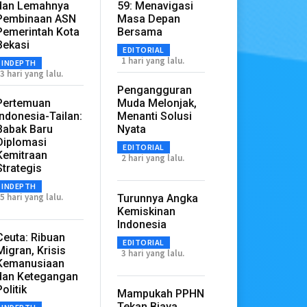
dan Lemahnya
59: Menavigasi
Pembinaan ASN
Masa Depan
Pemerintah Kota
Bersama
Bekasi
EDITORIAL
1 hari yang lalu.
INDEPTH
3 hari yang lalu.
Pengangguran
Pertemuan
Muda Melonjak,
Indonesia-Tailan:
Menanti Solusi
Babak Baru
Nyata
Diplomasi
EDITORIAL
Kemitraan
2 hari yang lalu.
Strategis
INDEPTH
5 hari yang lalu.
Turunnya Angka
Kemiskinan
Indonesia
Ceuta: Ribuan
EDITORIAL
Migran, Krisis
3 hari yang lalu.
Kemanusiaan
dan Ketegangan
Politik
Mampukah PPHN
Tekan Biaya