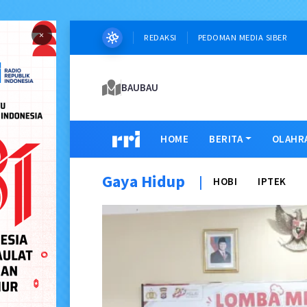
×
REDAKSI
PEDOMAN MEDIA SIBER
BAUBAU
HOME
BERITA
OLAHR
Gaya Hidup
|
HOBI
IPTEK