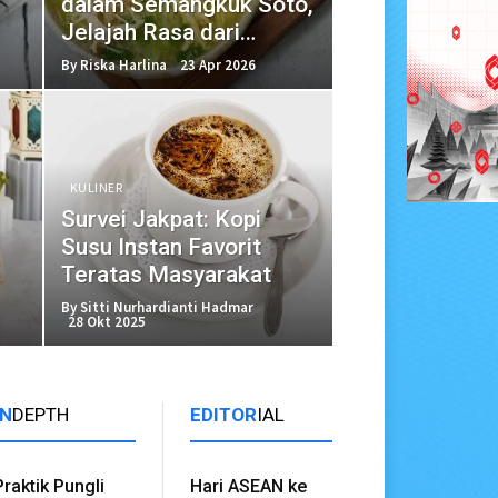
dalam Semangkuk Soto,
Jelajah Rasa dari
Berbagai Daerah
By Riska Harlina
23 Apr 2026
KULINER
Survei Jakpat: Kopi
Susu Instan Favorit
Teratas Masyarakat
By Sitti Nurhardianti Hadmar
28 Okt 2025
IN
DEPTH
EDITOR
IAL
Praktik Pungli
Hari ASEAN ke