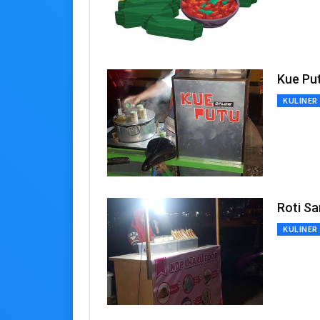
Kue Pu
KULINER
Roti Sa
KULINER