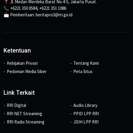
📍 Jl. Medan Merdeka Barat No.4-5, Jakarta Pusat.
📞 +6221 350 0584, +6221 351 1086
📩 Pemberitaan: beritapro3@rri.go.id
Ketentuan
Kebijakan Privasi
Tentang Kami
Pedoman Media Siber
Peta Situs
Link Terkait
RRI Digital
Audio Library
RRI NET Streaming
PPID LPP RRI
RRI Radio Streaming
JDIH LPP RRI