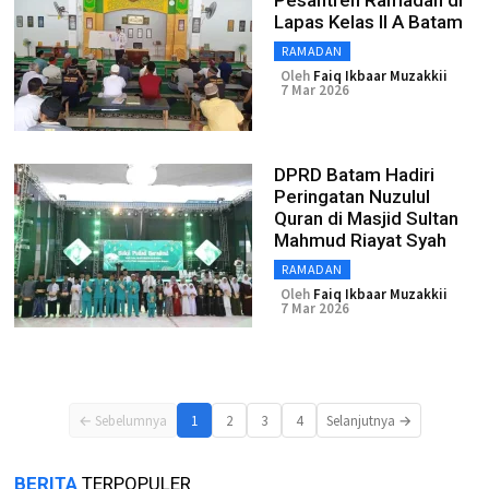
Pesantren Ramadan di
Lapas Kelas II A Batam
RAMADAN
Oleh
Faiq Ikbaar Muzakkii
7 Mar 2026
DPRD Batam Hadiri
Peringatan Nuzulul
Quran di Masjid Sultan
Mahmud Riayat Syah
RAMADAN
Oleh
Faiq Ikbaar Muzakkii
7 Mar 2026
← Sebelumnya
1
2
3
4
Selanjutnya →
BERITA
TERPOPULER