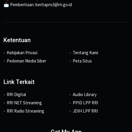
📩 Pemberitaan: beritapro3@rri.go.id
Ketentuan
Kebijakan Privasi
Tentang Kami
Pedoman Media Siber
Peta Situs
Link Terkait
RRI Digital
Audio Library
RRI NET Streaming
PPID LPP RRI
RRI Radio Streaming
JDIH LPP RRI
Get My App