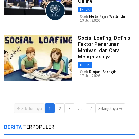
Online
IPTEK
Oleh
Meta Fajar Wallinda
19 Jul 2026
Social Loafing, Definisi,
Faktor Penurunan
Motivasi dan Cara
Mengatasinya
IPTEK
Oleh
Rinjani Saragih
17 Jul 2026
…
← Sebelumnya
1
2
3
7
Selanjutnya →
BERITA
TERPOPULER