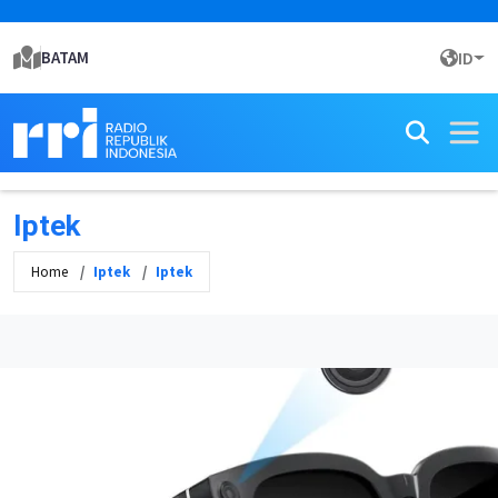
BATAM
ID
Iptek
Home
Iptek
Iptek