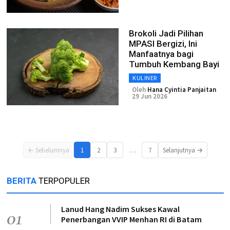
Brokoli Jadi Pilihan
MPASI Bergizi, Ini
Manfaatnya bagi
Tumbuh Kembang Bayi
KULINER
Oleh
Hana Cyintia Panjaitan
29 Jun 2026
…
← Sebelumnya
1
2
3
7
Selanjutnya →
BERITA
TERPOPULER
Lanud Hang Nadim Sukses Kawal
01
Penerbangan VVIP Menhan RI di Batam