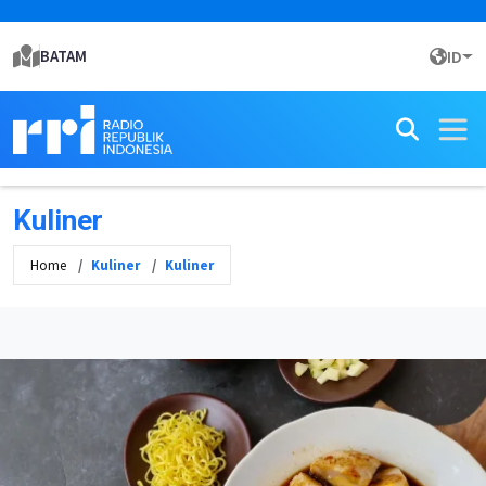
BATAM
ID
Kuliner
Home
Kuliner
Kuliner