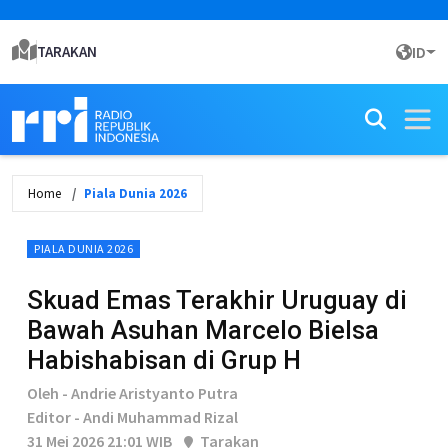
TARAKAN
ID
Home
Piala Dunia 2026
PIALA DUNIA 2026
Skuad Emas Terakhir Uruguay di
Bawah Asuhan Marcelo Bielsa
Habishabisan di Grup H
Oleh - Andrie Aristyanto Putra
Editor - Andi Muhammad Rizal
31 Mei 2026 21:01 WIB
Tarakan