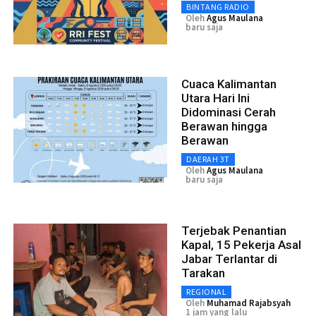
BINTANG RADIO
Oleh
Agus Maulana
baru saja
Cuaca Kalimantan
Utara Hari Ini
Didominasi Cerah
Berawan hingga
Berawan
DAERAH 3T
Oleh
Agus Maulana
baru saja
Terjebak Penantian
Kapal, 15 Pekerja Asal
Jabar Terlantar di
Tarakan
REGIONAL
Oleh
Muhamad Rajabsyah
1 jam yang lalu