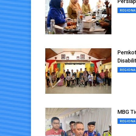
Persia
REGIONA
Pemkot
Disabili
REGIONA
MBG Ti
REGIONA