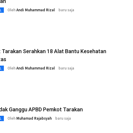
pan
Oleh
Andi Muhammad Rizal
baru saja
L
 Tarakan Serahkan 18 Alat Bantu Kesehatan
tas
Oleh
Andi Muhammad Rizal
baru saja
L
dak Ganggu APBD Pemkot Tarakan
Oleh
Muhamad Rajabsyah
baru saja
L