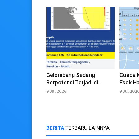
Gelombang Sedang
Cuaca K
Berpotensi Terjadi di
Esok Ha
Perairan Kaltara Selama
hingga
9 Jul 2026
9 Jul 202
Tiga Hari Kedepan
BERITA
TERBARU LAINNYA