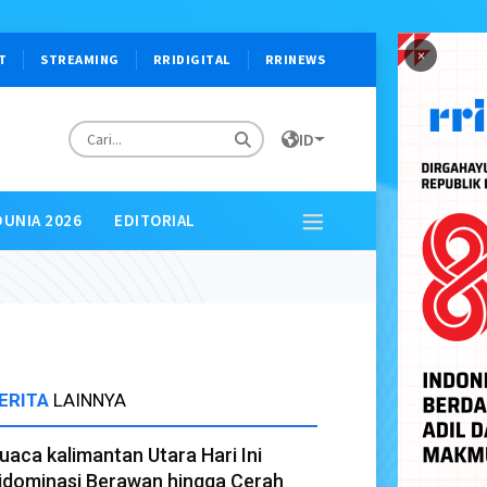
×
T
STREAMING
RRIDIGITAL
RRINEWS
ID
DUNIA 2026
EDITORIAL
ERITA
LAINNYA
uaca kalimantan Utara Hari Ini
idominasi Berawan hingga Cerah