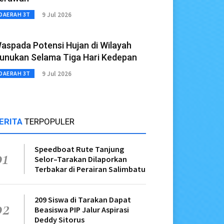
9 Jul 2026
DAERAH 3T
aspada Potensi Hujan di Wilayah
unukan Selama Tiga Hari Kedepan
9 Jul 2026
DAERAH 3T
ERITA
TERPOPULER
Speedboat Rute Tanjung
01
Selor–Tarakan Dilaporkan
Terbakar di Perairan Salimbatu
209 Siswa di Tarakan Dapat
02
Beasiswa PIP Jalur Aspirasi
Deddy Sitorus