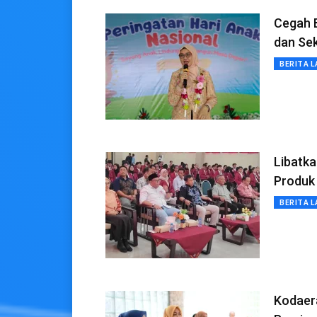
Cegah B
dan Se
BERITA L
Libatk
Produk
BERITA L
Kodaer