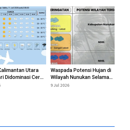
alimantan Utara
Waspada Potensi Hujan di
ri Didominasi Cerah
Wilayah Nunukan Selama
 Cerah Berawan
Tiga Hari Kedepan
6
9 Jul 2026