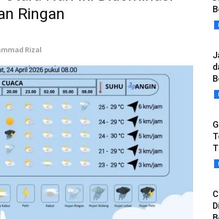
B
an Ringan
hammad Rizal
J
d
B
G
T
T
C
D
B