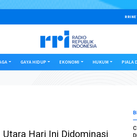
RRINE
AGA
GAYA HIDUP
EKONOMI
HUKUM
PIALA 
B
C
Utara Hari Ini Didominasi
D