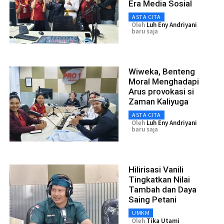
Era Media Sosial
ASTA CITA
Oleh
Luh Eny Andriyani
baru saja
Wiweka, Benteng
Moral Menghadapi
Arus provokasi si
Zaman Kaliyuga
ASTA CITA
Oleh
Luh Eny Andriyani
baru saja
Hilirisasi Vanili
Tingkatkan Nilai
Tambah dan Daya
Saing Petani
UMKM
Oleh
Tika Utami