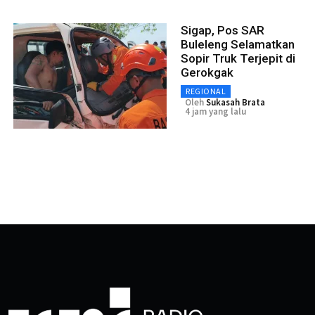
Sigap, Pos SAR
Buleleng Selamatkan
Sopir Truk Terjepit di
Gerokgak
REGIONAL
Oleh
Sukasah Brata
4 jam yang lalu