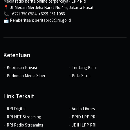
Media radio berita online terpercaya - LPP RRI
📍 Jl. Medan Merdeka Barat No.4-5, Jakarta Pusat.
📞 +6221 350 0584, +6221 351 1086
📩 Pemberitaan: beritapro3@rri.go.id
Ketentuan
Kebijakan Privasi
Tentang Kami
Pedoman Media Siber
Peta Situs
Link Terkait
RRI Digital
Audio Library
RRI NET Streaming
PPID LPP RRI
RRI Radio Streaming
JDIH LPP RRI