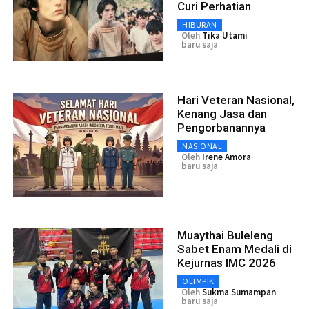
Curi Perhatian
HIBURAN
Oleh
Tika Utami
baru saja
Hari Veteran Nasional,
Kenang Jasa dan
Pengorbanannya
NASIONAL
Oleh
Irene Amora
baru saja
Muaythai Buleleng
Sabet Enam Medali di
Kejurnas IMC 2026
OLIMPIK
Oleh
Sukma Sumampan
baru saja