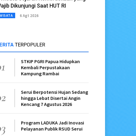
ajib Dikunjungi Saat HUT RI
6 Agt 2026
WISATA
ERITA
TERPOPULER
STKIP PGRI Papua Hidupkan
01
Kembali Perpustakaan
Kampung Rambai
Serui Berpotensi Hujan Sedang
02
hingga Lebat Disertai Angin
Kencang 7 Agustus 2026
Program LADUKA Jadi Inovasi
03
Pelayanan Publik RSUD Serui