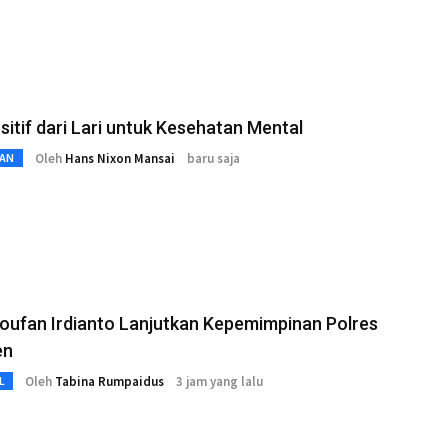
sitif dari Lari untuk Kesehatan Mental
Oleh
Hans Nixon Mansai
baru saja
AN
oufan Irdianto Lanjutkan Kepemimpinan Polres
en
Oleh
Tabina Rumpaidus
3 jam yang lalu
L