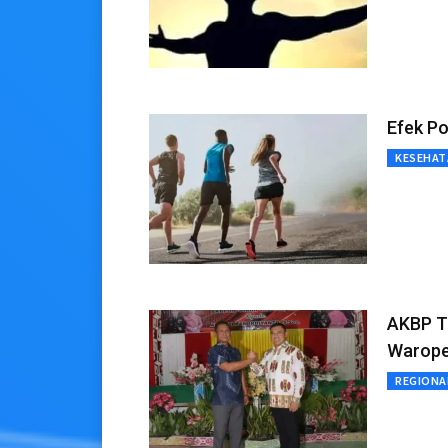
Efek Po
KESEHAT
AKBP T
Warop
REGIONA