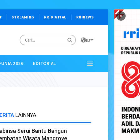
×
T
STREAMING
RRIDIGITAL
RRINEWS
ID
DUNIA 2026
EDITORIAL
ERITA
LAINNYA
abinsa Serui Bantu Bangun
embatan Wisata Mangrove