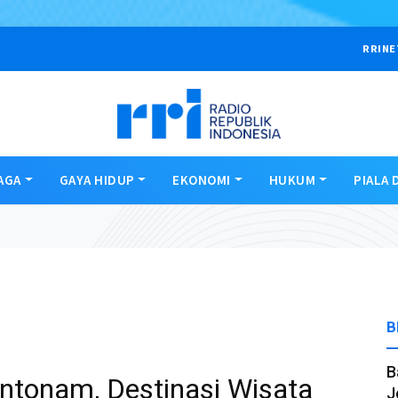
RRINE
AGA
GAYA HIDUP
EKONOMI
HUKUM
PIALA 
B
B
tonam, Destinasi Wisata
J