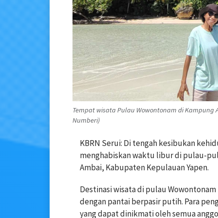
Tempat wisata Pulau Wowontonam di Kampung Amba
Numberi)
KBRN Serui: Di tengah kesibukan kehid
menghabiskan waktu libur di pulau-pul
Ambai, Kabupaten Kepulauan Yapen.
Destinasi wisata di pulau Wowonton
dengan pantai berpasir putih. Para p
yang dapat dinikmati oleh semua anggot