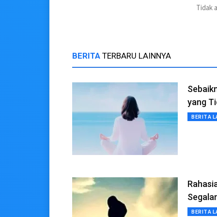
Tidak 
BERITA
TERBARU LAINNYA
Sebaikn
yang T
BERITA L
Rahasia
Segala
BERITA L