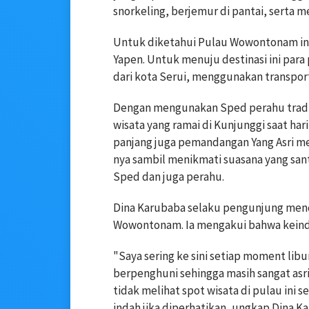
snorkeling, berjemur di pantai, serta m
Untuk diketahui Pulau Wowontonam ini
Yapen. Untuk menuju destinasi ini par
dari kota Serui, menggunakan transpor
Dengan mengunakan Sped perahu tradis
wisata yang ramai di Kunjunggi saat har
panjang juga pemandangan Yang Asri m
nya sambil menikmati suasana yang sa
Sped dan juga perahu.
Dina Karubaba selaku pengunjung menc
Wowontonam. Ia mengakui bahwa keindah
"Saya sering ke sini setiap moment libu
berpenghuni sehingga masih sangat asri
tidak melihat spot wisata di pulau ini 
indah jika diperhatikan, ungkap Dina Ka