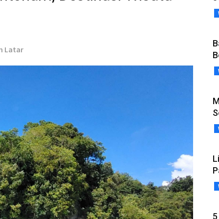
B
ah Latar
B
M
S
L
P
5