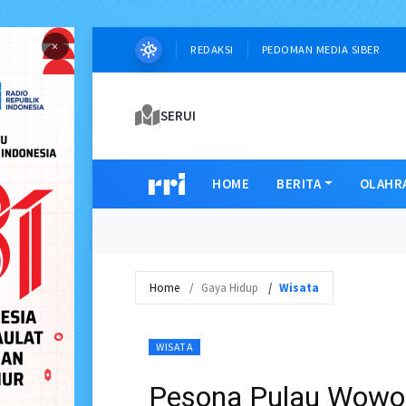
×
REDAKSI
PEDOMAN MEDIA SIBER
SERUI
HOME
BERITA
OLAHR
Home
Gaya Hidup
Wisata
WISATA
Pesona Pulau Wowon