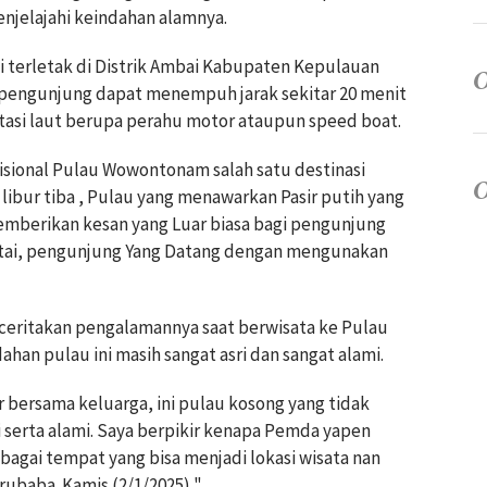
enjelajahi keindahan alamnya.
 terletak di Distrik Ambai Kabupaten Kepulauan
a pengunjung dapat menempuh jarak sekitar 20 menit
tasi laut berupa perahu motor ataupun speed boat.
ional Pulau Wowontonam salah satu destinasi
i libur tiba , Pulau yang menawarkan Pasir putih yang
emberikan kesan yang Luar biasa bagi pengunjung
ntai, pengunjung Yang Datang dengan mengunakan
eritakan pengalamannya saat berwisata ke Pulau
an pulau ini masih sangat asri dan sangat alami.
r bersama keluarga, ini pulau kosong yang tidak
 serta alami. Saya berpikir kenapa Pemda yapen
sebagai tempat yang bisa menjadi lokasi wisata nan
rubaba. Kamis (2/1/2025) ".