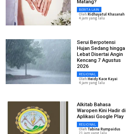
Matang?
BERITA LAIN
Oleh
Ridhayatul Khasanah
4 jam yang lalu
Serui Berpotensi
Hujan Sedang hingga
Lebat Disertai Angin
Kencang 7 Agustus
2026
REGIONAL
Oleh
Heidy Kace Kayai
4 jam yang lalu
Alkitab Bahasa
Waropen Kini Hadir di
Aplikasi Google Play
REGIONAL
Oleh
Tabina Rumpaidus
21 jam yang lalu