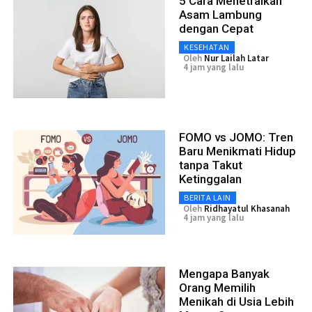
5 Cara Menetralkan
Asam Lambung
dengan Cepat
KESEHATAN
Oleh
Nur Lailah Latar
4 jam yang lalu
FOMO vs JOMO: Tren
Baru Menikmati Hidup
tanpa Takut
Ketinggalan
BERITA LAIN
Oleh
Ridhayatul Khasanah
4 jam yang lalu
Mengapa Banyak
Orang Memilih
Menikah di Usia Lebih