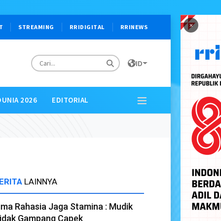
×
T
STREAMING
RRIDIGITAL
RRINEWS
ID
DUNIA 2026
EDITORIAL
ERITA
LAINNYA
ima Rahasia Jaga Stamina : Mudik
idak Gampang Capek