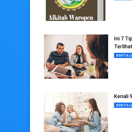
Ini 7 
Terliha
BERITA L
Kenali 
BERITA L