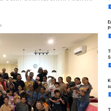
E
o
P
T
S
K
s
T