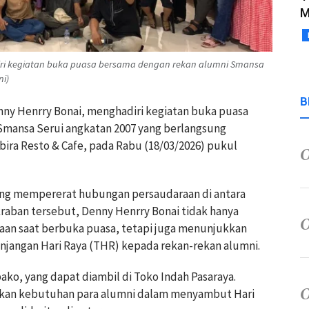
M
iri kegiatan buka puasa bersama dengan rekan alumni Smansa
ni)
B
enny Henrry Bonai, menghadiri kegiatan buka puasa
mansa Serui angkatan 2007 yang berlangsung
ra Resto & Cafe, pada Rabu (18/03/2026) pukul
yang mempererat hubungan persaudaraan di antara
raban tersebut, Denny Henrry Bonai tidak hanya
aan saat berbuka puasa, tetapi juga menunjukkan
angan Hari Raya (THR) kepada rekan-rekan alumni.
ko, yang dapat diambil di Toko Indah Pasaraya.
nkan kebutuhan para alumni dalam menyambut Hari