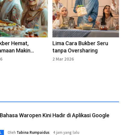
kber Hemat,
Lima Cara Bukber Seru
amaan Makin
tanpa Oversharing
p
26
2 Mar 2026
 Bahasa Waropen Kini Hadir di Aplikasi Google
Oleh
Tabina Rumpaidus
4 jam yang lalu
L