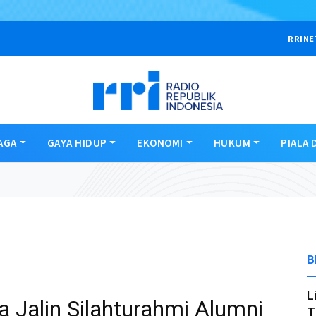
RRINE
AGA
GAYA HIDUP
EKONOMI
HUKUM
PIALA 
B
L
Jalin Silahturahmi Alumni
T