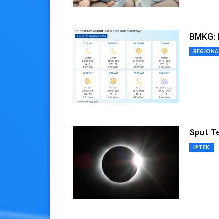
BMKG: 
REGIONA
Spot T
IPTEK