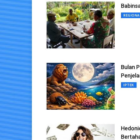
Babins
REGIONA
Bulan P
Penjel
IPTEK
Hedonic
Bertah