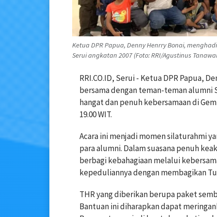
Ketua DPR Papua, Denny Henrry Bonai, menghad
Serui angkatan 2007 (Foto: RRI/Agustinus Tanawa
RRI.CO.ID, Serui - Ketua DPR Papua, D
bersama dengan teman-teman alumni S
hangat dan penuh kebersamaan di Gembi
19.00 WIT.
Acara ini menjadi momen silaturahmi 
para alumni. Dalam suasana penuh keak
berbagi kebahagiaan melalui kebersam
kepeduliannya dengan membagikan Tunj
THR yang diberikan berupa paket semba
Bantuan ini diharapkan dapat meringa