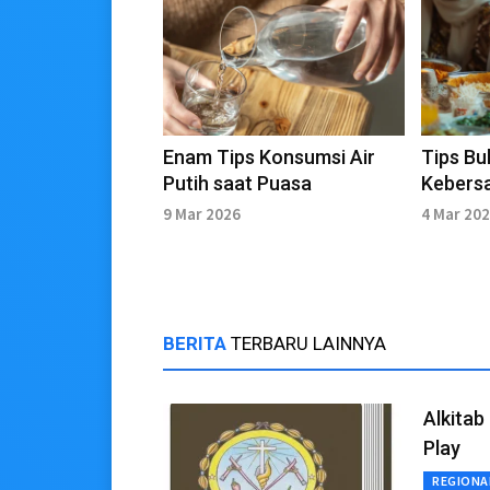
Enam Tips Konsumsi Air
Tips Bu
Putih saat Puasa
Kebers
Lengka
9 Mar 2026
4 Mar 20
BERITA
TERBARU LAINNYA
Alkitab
Play
REGIONA