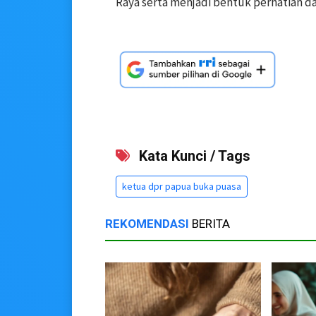
Raya serta menjadi bentuk perhatian dan
Kata Kunci / Tags
ketua dpr papua buka puasa
REKOMENDASI
BERITA