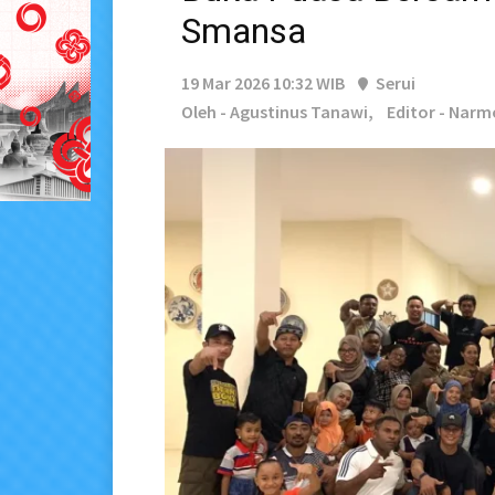
Smansa
19 Mar 2026 10:32 WIB
Serui
Oleh - Agustinus Tanawi,
Editor - Narm