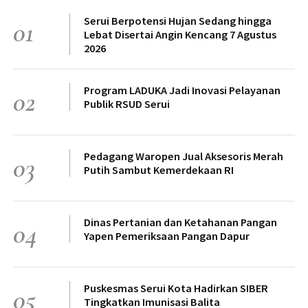
Serui Berpotensi Hujan Sedang hingga
01
Lebat Disertai Angin Kencang 7 Agustus
2026
Program LADUKA Jadi Inovasi Pelayanan
02
Publik RSUD Serui
Pedagang Waropen Jual Aksesoris Merah
03
Putih Sambut Kemerdekaan RI
Dinas Pertanian dan Ketahanan Pangan
04
Yapen Pemeriksaan Pangan Dapur
Puskesmas Serui Kota Hadirkan SIBER
05
Tingkatkan Imunisasi Balita