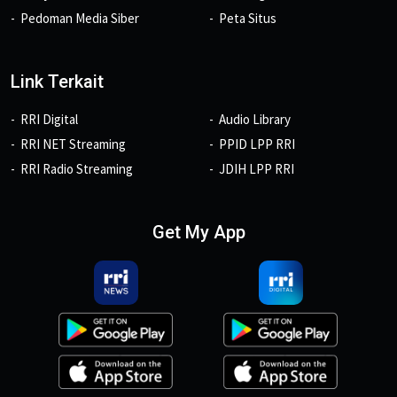
Pedoman Media Siber
Peta Situs
Link Terkait
RRI Digital
Audio Library
RRI NET Streaming
PPID LPP RRI
RRI Radio Streaming
JDIH LPP RRI
Get My App