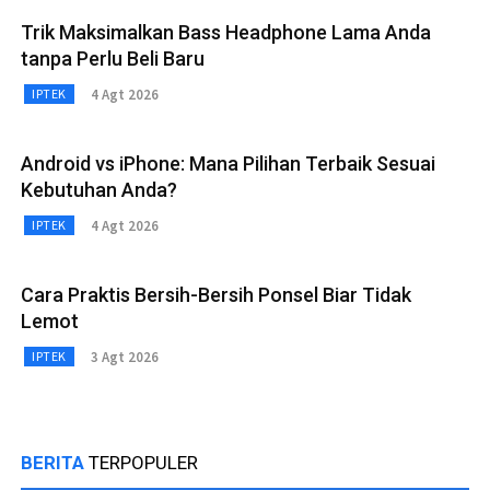
Trik Maksimalkan Bass Headphone Lama Anda
tanpa Perlu Beli Baru
4 Agt 2026
IPTEK
Android vs iPhone: Mana Pilihan Terbaik Sesuai
Kebutuhan Anda?
4 Agt 2026
IPTEK
Cara Praktis Bersih-Bersih Ponsel Biar Tidak
Lemot
3 Agt 2026
IPTEK
BERITA
TERPOPULER