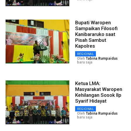
Bupati Waropen
Sampaikan Filosofi
Kanibararuko saat
Pisah Sambut
Kapolres
REGIONAL
Oleh
Tabina Rumpaidus
baru saja
Ketua LMA:
Masyarakat Waropen
Kehilangan Sosok IIp
Syarif Hidayat
REGIONAL
Oleh
Tabina Rumpaidus
baru saja