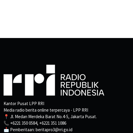
Kantor Pusat LPP RRI
Media radio berita online terpercaya - LPP RRI
📍 Jl. Medan Merdeka Barat No.4-5, Jakarta Pusat.
📞 +6221 350 0584, +6221 351 1086
📩 Pemberitaan: beritapro3@rri.go.id