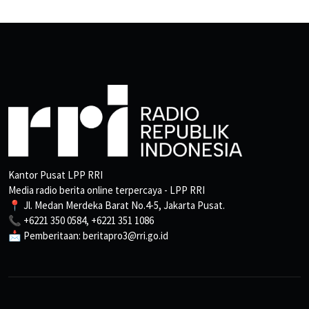
Kantor Pusat LPP RRI
Media radio berita online terpercaya - LPP RRI
📍 Jl. Medan Merdeka Barat No.4-5, Jakarta Pusat.
📞 +6221 350 0584, +6221 351 1086
📩 Pemberitaan: beritapro3@rri.go.id