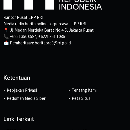
Kantor Pusat LPP RRI
Media radio berita online terpercaya - LPP RRI
📍 Jl. Medan Merdeka Barat No.4-5, Jakarta Pusat.
📞 +6221 350 0584, +6221 351 1086
📩 Pemberitaan: beritapro3@rri.go.id
Ketentuan
Kebijakan Privasi
Tentang Kami
Pedoman Media Siber
Peta Situs
Link Terkait