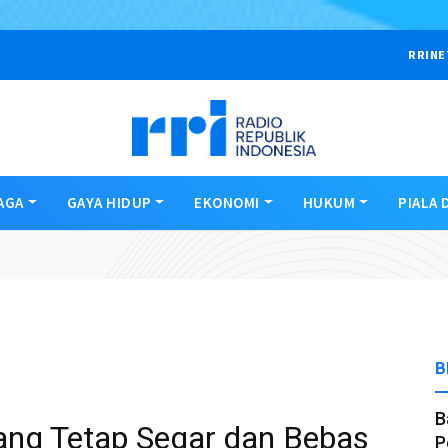
RRINE
AGA
GAYA HIDUP
EKONOMI
HUKUM
PIALA 
B
B
ng Tetap Segar dan Bebas
P