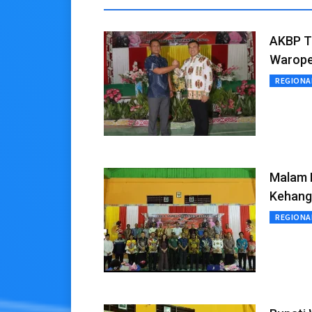
AKBP T
Warop
REGIONA
Malam 
Kehang
REGIONA