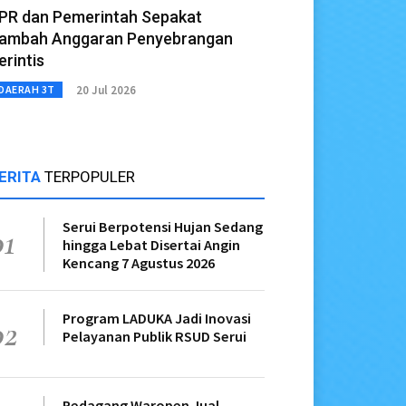
PR dan Pemerintah Sepakat
ambah Anggaran Penyebrangan
erintis
20 Jul 2026
DAERAH 3T
ERITA
TERPOPULER
Serui Berpotensi Hujan Sedang
01
hingga Lebat Disertai Angin
Kencang 7 Agustus 2026
Program LADUKA Jadi Inovasi
02
Pelayanan Publik RSUD Serui
Pedagang Waropen Jual