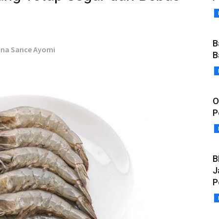
B
mina Sance Ayomi
B
O
P
B
J
P