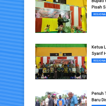
Bupati 
Pisah 
REGIONA
Ketua 
Syarif 
REGIONA
Penuh T
Baru D