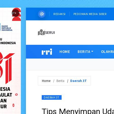
×
REDAKSI
PEDOMAN MEDIA SIBER
SERUI
HOME
BERITA
OLAHR
Home
Berita
Daerah 3T
DAERAH 3T
Tips Menyimpan Uda