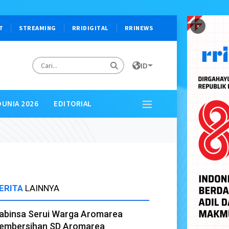
×
T
STREAMING
RRIDIGITAL
RRINEWS
ID
DUNIA 2026
EDITORIAL
ERITA
LAINNYA
abinsa Serui Warga Aromarea
embersihan SD Aromarea