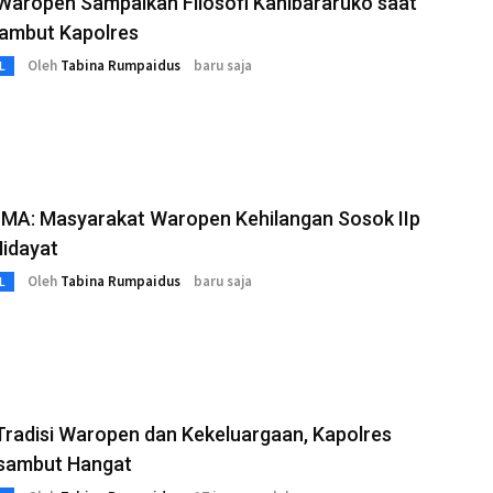
Waropen Sampaikan Filosofi Kanibararuko saat
Sambut Kapolres
Oleh
Tabina Rumpaidus
baru saja
L
LMA: Masyarakat Waropen Kehilangan Sosok IIp
Hidayat
Oleh
Tabina Rumpaidus
baru saja
L
radisi Waropen dan Kekeluargaan, Kapolres
isambut Hangat