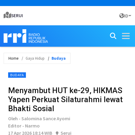
SERUI
ID
Home
Gaya Hidup
Budaya
BUDAYA
Menyambut HUT ke-29, HIKMAS
Yapen Perkuat Silaturahmi lewat
Bhakti Sosial
Oleh - Salomina Sance Ayomi
Editor - Narmo
17 Apr 2026 18:14 WIB
Serui