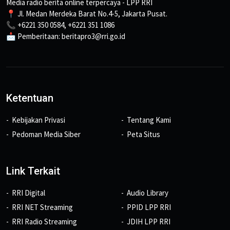
Media radio berita online terpercaya - LPP RRI
📍 Jl. Medan Merdeka Barat No.4-5, Jakarta Pusat.
📞 +6221 350 0584, +6221 351 1086
📩 Pemberitaan: beritapro3@rri.go.id
Ketentuan
Kebijakan Privasi
Tentang Kami
Pedoman Media Siber
Peta Situs
Link Terkait
RRI Digital
Audio Library
RRI NET Streaming
PPID LPP RRI
RRI Radio Streaming
JDIH LPP RRI