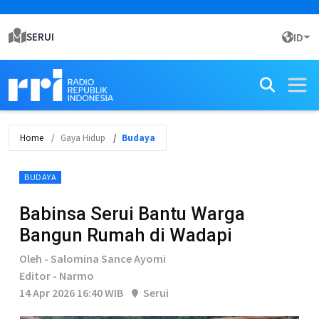
SERUI
ID
Home
Gaya Hidup
Budaya
BUDAYA
Babinsa Serui Bantu Warga
Bangun Rumah di Wadapi
Oleh - Salomina Sance Ayomi
Editor - Narmo
14 Apr 2026 16:40 WIB
Serui