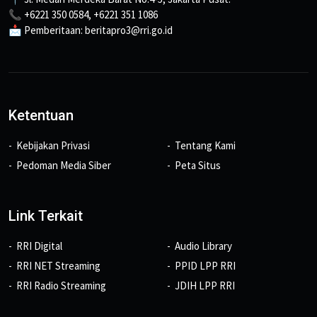
📞 +6221 350 0584, +6221 351 1086
📩 Pemberitaan: beritapro3@rri.go.id
Ketentuan
Kebijakan Privasi
Tentang Kami
Pedoman Media Siber
Peta Situs
Link Terkait
RRI Digital
Audio Library
RRI NET Streaming
PPID LPP RRI
RRI Radio Streaming
JDIH LPP RRI