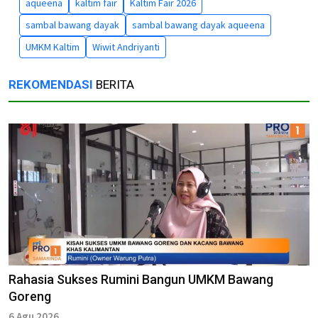
aqueena
kaltim fair
Kaltim Fair 2026
sambal bawang dayak
sambal bawang dayak aqueena
UMKM Kaltim
Wiwit Andriyanti
REKOMENDASI
BERITA
Rahasia Sukses Rumini Bangun UMKM Bawang
Goreng
6 Agu 2026